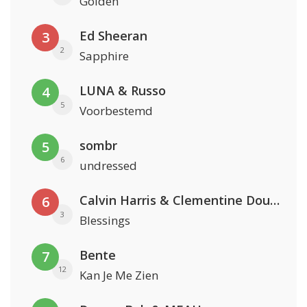
Golden
Ed Sheeran
3
2
Sapphire
LUNA & Russo
4
5
Voorbestemd
sombr
5
6
undressed
Calvin Harris & Clementine Douglas
6
3
Blessings
Bente
7
12
Kan Je Me Zien