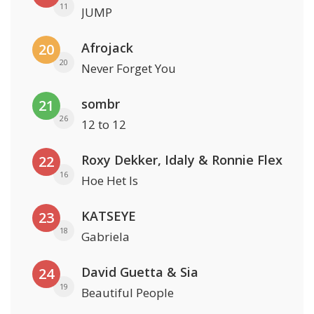
11
JUMP
Afrojack
20
20
Never Forget You
sombr
21
26
12 to 12
Roxy Dekker, Idaly & Ronnie Flex
22
16
Hoe Het Is
KATSEYE
23
18
Gabriela
David Guetta & Sia
24
19
Beautiful People