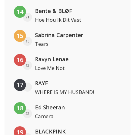
Bente & BLØF
14
21
Hoe Hou Ik Dit Vast
Sabrina Carpenter
15
15
Tears
Ravyn Lenae
16
13
Love Me Not
RAYE
17
WHERE IS MY HUSBAND!
Ed Sheeran
18
22
Camera
BLACKPINK
19