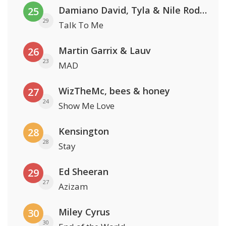
Damiano David, Tyla & Nile Rodgers
25
29
Talk To Me
Martin Garrix & Lauv
26
23
MAD
WizTheMc, bees & honey
27
24
Show Me Love
Kensington
28
28
Stay
Ed Sheeran
29
27
Azizam
Miley Cyrus
30
30