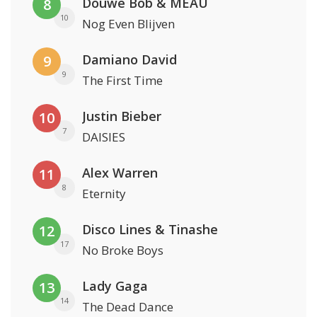
Douwe Bob & MEAU
8
10
Nog Even Blijven
Damiano David
9
9
The First Time
Justin Bieber
10
7
DAISIES
Alex Warren
11
8
Eternity
Disco Lines & Tinashe
12
17
No Broke Boys
Lady Gaga
13
14
The Dead Dance