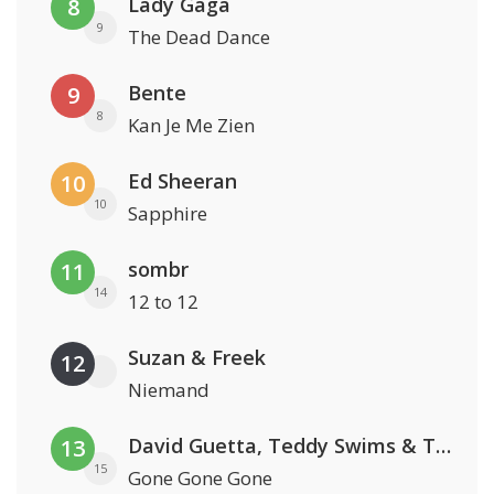
Lady Gaga
8
9
The Dead Dance
Bente
9
8
Kan Je Me Zien
Ed Sheeran
10
10
Sapphire
sombr
11
14
12 to 12
Suzan & Freek
12
Niemand
David Guetta, Teddy Swims & Tones And I
13
15
Gone Gone Gone