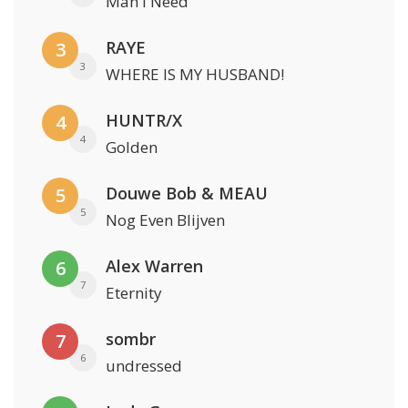
Man I Need
RAYE
3
3
WHERE IS MY HUSBAND!
HUNTR/X
4
4
Golden
Douwe Bob & MEAU
5
5
Nog Even Blijven
Alex Warren
6
7
Eternity
sombr
7
6
undressed