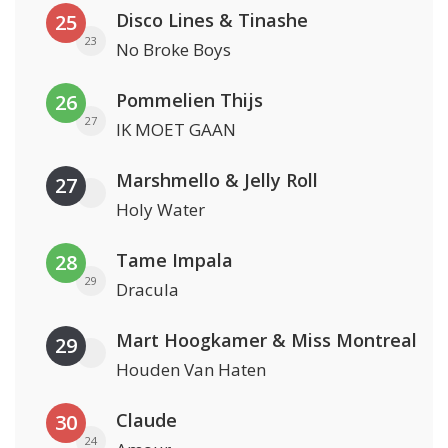
Disco Lines & Tinashe
25
23
No Broke Boys
Pommelien Thijs
26
27
IK MOET GAAN
Marshmello & Jelly Roll
27
Holy Water
Tame Impala
28
29
Dracula
Mart Hoogkamer & Miss Montreal
29
Houden Van Haten
Claude
30
24