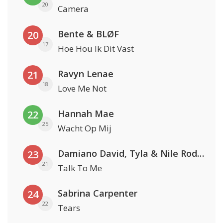
20
Camera
Bente & BLØF
20
17
Hoe Hou Ik Dit Vast
Ravyn Lenae
21
18
Love Me Not
Hannah Mae
22
25
Wacht Op Mij
Damiano David, Tyla & Nile Rodgers
23
21
Talk To Me
Sabrina Carpenter
24
22
Tears