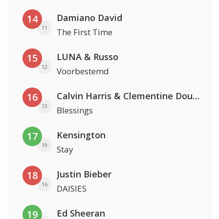
Damiano David
14
11
The First Time
LUNA & Russo
15
12
Voorbestemd
Calvin Harris & Clementine Douglas
16
13
Blessings
Kensington
17
19
Stay
Justin Bieber
18
16
DAISIES
Ed Sheeran
19