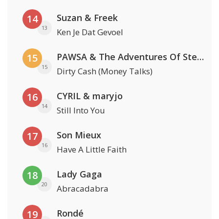
Suzan & Freek
14
13
Ken Je Dat Gevoel
PAWSA & The Adventures Of Stevie V
15
15
Dirty Cash (Money Talks)
CYRIL & maryjo
16
14
Still Into You
Son Mieux
17
16
Have A Little Faith
Lady Gaga
18
20
Abracadabra
Rondé
19