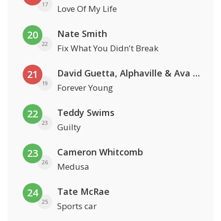
17
Love Of My Life
Nate Smith
20
22
Fix What You Didn't Break
David Guetta, Alphaville & Ava Max
21
19
Forever Young
Teddy Swims
22
23
Guilty
Cameron Whitcomb
23
26
Medusa
Tate McRae
24
25
Sports car