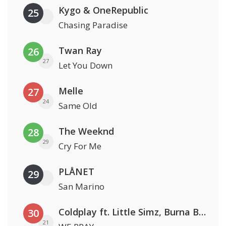
Kygo & OneRepublic
25
Chasing Paradise
Twan Ray
26
27
Let You Down
Melle
27
24
Same Old
The Weeknd
28
29
Cry For Me
PLÅNET
29
San Marino
Coldplay ft. Little Simz, Burna Boy, Elyanna & Tini
30
21