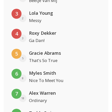
Beetje Van Mij
Lola Young
3
2
Messy
Roxy Dekker
4
3
Ga Dan!
Gracie Abrams
5
5
That's So True
Myles Smith
6
8
Nice To Meet You
Alex Warren
7
18
Ordinary