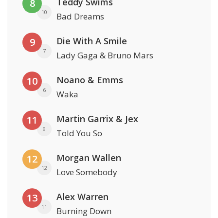
Teddy Swims
8
10
Bad Dreams
Die With A Smile
9
7
Lady Gaga & Bruno Mars
Noano & Emms
10
6
Waka
Martin Garrix & Jex
11
9
Told You So
Morgan Wallen
12
12
Love Somebody
Alex Warren
13
11
Burning Down