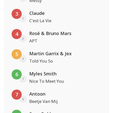
Messy
Claude
3
1
C'est La Vie
Rosé & Bruno Mars
4
2
APT
Martin Garrix & Jex
5
5
Told You So
Myles Smith
6
7
Nice To Meet You
Antoon
7
6
Beetje Van Mij