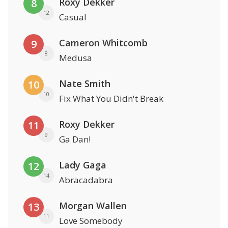
Roxy Dekker
8
12
Casual
Cameron Whitcomb
9
8
Medusa
Nate Smith
10
10
Fix What You Didn't Break
Roxy Dekker
11
9
Ga Dan!
Lady Gaga
12
14
Abracadabra
Morgan Wallen
13
11
Love Somebody