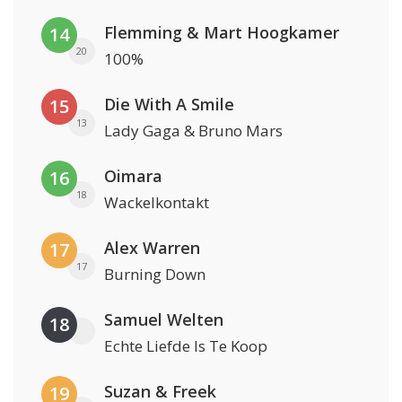
Flemming & Mart Hoogkamer
14
20
100%
Die With A Smile
15
13
Lady Gaga & Bruno Mars
Oimara
16
18
Wackelkontakt
Alex Warren
17
17
Burning Down
Samuel Welten
18
Echte Liefde Is Te Koop
Suzan & Freek
19