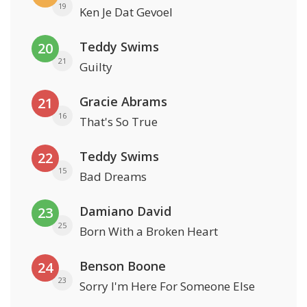
19
Ken Je Dat Gevoel
Teddy Swims
20
21
Guilty
Gracie Abrams
21
16
That's So True
Teddy Swims
22
15
Bad Dreams
Damiano David
23
25
Born With a Broken Heart
Benson Boone
24
23
Sorry I'm Here For Someone Else