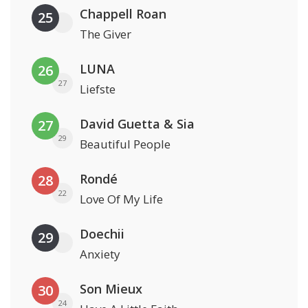
Chappell Roan
25
The Giver
LUNA
26
27
Liefste
David Guetta & Sia
27
29
Beautiful People
Rondé
28
22
Love Of My Life
Doechii
29
Anxiety
Son Mieux
30
24