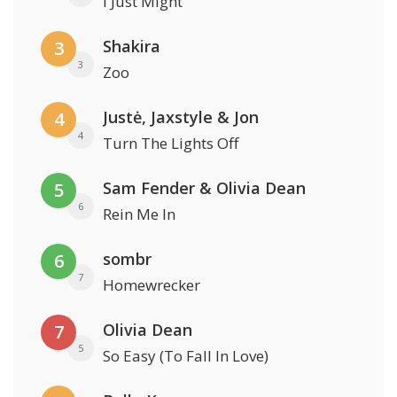
I Just Might
Shakira
3
3
Zoo
Justė, Jaxstyle & Jon
4
4
Turn The Lights Off
Sam Fender & Olivia Dean
5
6
Rein Me In
sombr
6
7
Homewrecker
Olivia Dean
7
5
So Easy (To Fall In Love)