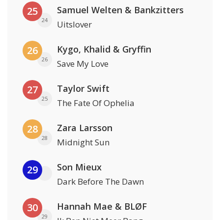
Samuel Welten & Bankzitters
25
24
Uitslover
Kygo, Khalid & Gryffin
26
26
Save My Love
Taylor Swift
27
25
The Fate Of Ophelia
Zara Larsson
28
28
Midnight Sun
Son Mieux
29
Dark Before The Dawn
Hannah Mae & BLØF
30
29