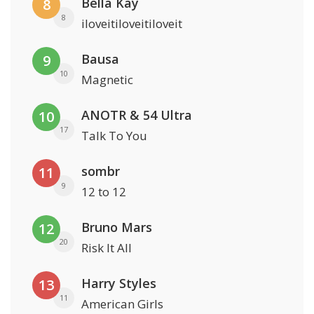
Bella Kay
8
8
iloveitiloveitiloveit
Bausa
9
10
Magnetic
ANOTR & 54 Ultra
10
17
Talk To You
sombr
11
9
12 to 12
Bruno Mars
12
20
Risk It All
Harry Styles
13
11
American Girls