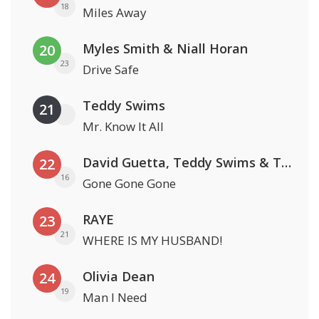
18
Miles Away
Myles Smith & Niall Horan
20
23
Drive Safe
Teddy Swims
21
Mr. Know It All
David Guetta, Teddy Swims & Tones And I
22
16
Gone Gone Gone
RAYE
23
21
WHERE IS MY HUSBAND!
Olivia Dean
24
19
Man I Need