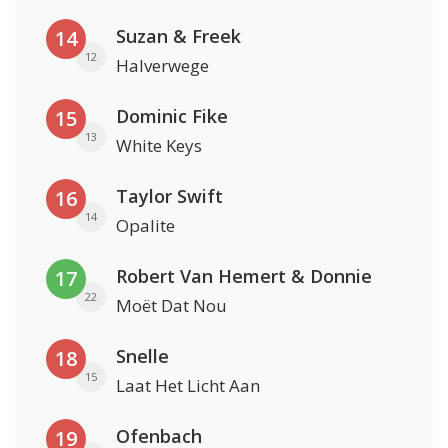
Suzan & Freek
14
12
Halverwege
Dominic Fike
15
13
White Keys
Taylor Swift
16
14
Opalite
Robert Van Hemert & Donnie
17
22
Moët Dat Nou
Snelle
18
15
Laat Het Licht Aan
Ofenbach
19