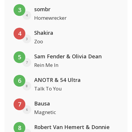
sombr
3
4
Homewrecker
Shakira
4
3
Zoo
Sam Fender & Olivia Dean
5
7
Rein Me In
ANOTR & 54 Ultra
6
8
Talk To You
Bausa
7
6
Magnetic
Robert Van Hemert & Donnie
8