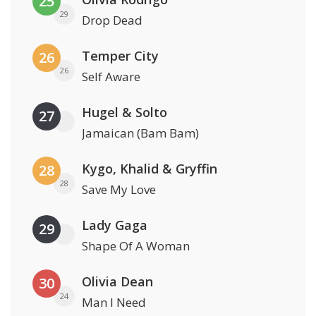
25
29
Drop Dead
Temper City
26
26
Self Aware
Hugel & Solto
27
Jamaican (Bam Bam)
Kygo, Khalid & Gryffin
28
28
Save My Love
Lady Gaga
29
Shape Of A Woman
Olivia Dean
30
24
Man I Need