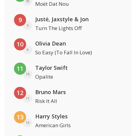
10
Moët Dat Nou
Justė, Jaxstyle & Jon
9
5
Turn The Lights Off
Olivia Dean
10
9
So Easy (To Fall In Love)
Taylor Swift
11
16
Opalite
Bruno Mars
12
11
Risk It All
Harry Styles
13
13
American Girls