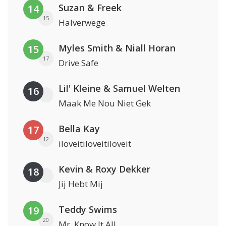
Suzan & Freek
14
15
Halverwege
Myles Smith & Niall Horan
15
17
Drive Safe
Lil' Kleine & Samuel Welten
16
Maak Me Nou Niet Gek
Bella Kay
17
12
iloveitiloveitiloveit
Kevin & Roxy Dekker
18
Jij Hebt Mij
Teddy Swims
19
20
Mr. Know It All