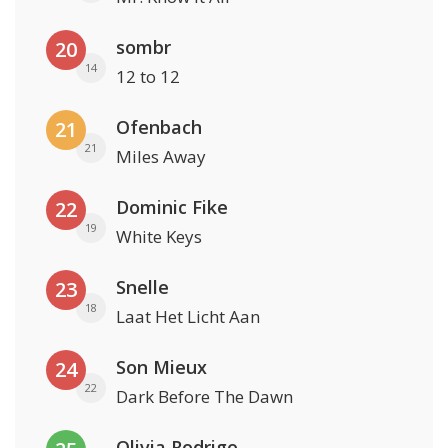
sombr
20
14
12 to 12
Ofenbach
21
21
Miles Away
Dominic Fike
22
19
White Keys
Snelle
23
18
Laat Het Licht Aan
Son Mieux
24
22
Dark Before The Dawn
Olivia Rodrigo