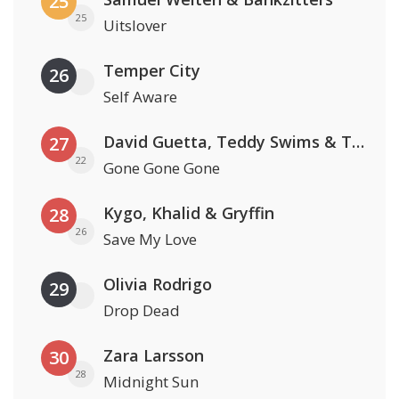
25
25
Uitslover
Temper City
26
Self Aware
David Guetta, Teddy Swims & Tones And I
27
22
Gone Gone Gone
Kygo, Khalid & Gryffin
28
26
Save My Love
Olivia Rodrigo
29
Drop Dead
Zara Larsson
30
28
Midnight Sun