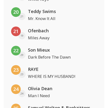
Teddy Swims
20
21
Mr. Know It All
Ofenbach
21
19
Miles Away
Son Mieux
22
29
Dark Before The Dawn
RAYE
23
23
WHERE IS MY HUSBAND!
Olivia Dean
24
24
Man I Need
Samuel Welten & Bankzitters