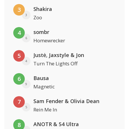
Shakira
3
3
Zoo
sombr
4
6
Homewrecker
Justė, Jaxstyle & Jon
5
4
Turn The Lights Off
Bausa
6
9
Magnetic
Sam Fender & Olivia Dean
7
5
Rein Me In
ANOTR & 54 Ultra
8