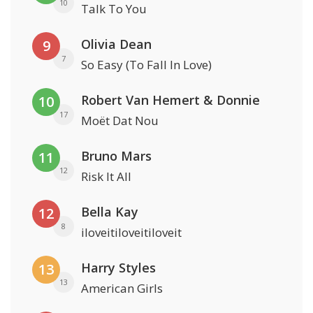
10
Talk To You
Olivia Dean
9
7
So Easy (To Fall In Love)
Robert Van Hemert & Donnie
10
17
Moët Dat Nou
Bruno Mars
11
12
Risk It All
Bella Kay
12
8
iloveitiloveitiloveit
Harry Styles
13
13
American Girls