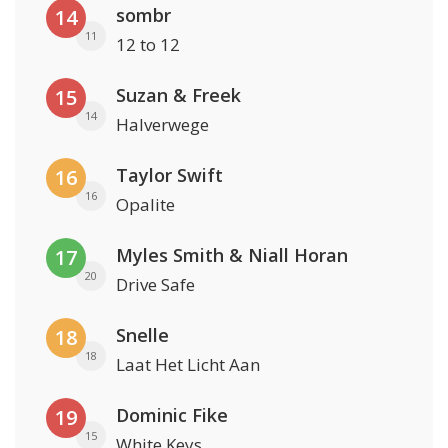
sombr
14
11
12 to 12
Suzan & Freek
15
14
Halverwege
Taylor Swift
16
16
Opalite
Myles Smith & Niall Horan
17
20
Drive Safe
Snelle
18
18
Laat Het Licht Aan
Dominic Fike
19
15
White Keys