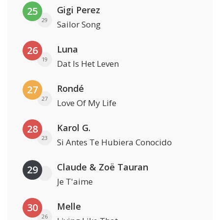
Gigi Perez
25
29
Sailor Song
Luna
26
19
Dat Is Het Leven
Rondé
27
27
Love Of My Life
Karol G.
28
23
Si Antes Te Hubiera Conocido
Claude & Zoë Tauran
29
Je T'aime
Melle
30
26