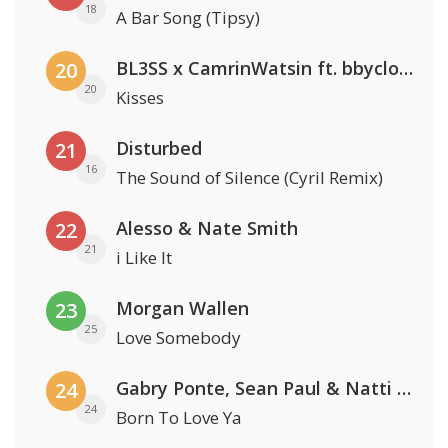
18
A Bar Song (Tipsy)
BL3SS x CamrinWatsin ft. bbyclose
20
20
Kisses
Disturbed
21
16
The Sound of Silence (Cyril Remix)
Alesso & Nate Smith
22
21
i Like It
Morgan Wallen
23
25
Love Somebody
Gabry Ponte, Sean Paul & Natti Natasha
24
24
Born To Love Ya