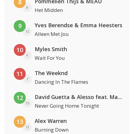
Pommelien Thijs & MEAU
8
8
Het Midden
Yves Berendse & Emma Heesters
9
12
Alleen Met Jou
Myles Smith
10
9
Wait For You
The Weeknd
11
7
Dancing In The Flames
David Guetta & Alesso feat. Madison Love
12
15
Never Going Home Tonight
Alex Warren
13
13
Burning Down