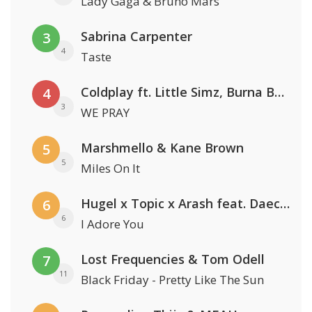
Lady Gaga & Bruno Mars
Sabrina Carpenter
3
4
Taste
Coldplay ft. Little Simz, Burna Boy, Elyanna & Tini
4
3
WE PRAY
Marshmello & Kane Brown
5
5
Miles On It
Hugel x Topic x Arash feat. Daecolm
6
6
I Adore You
Lost Frequencies & Tom Odell
7
11
Black Friday - Pretty Like The Sun