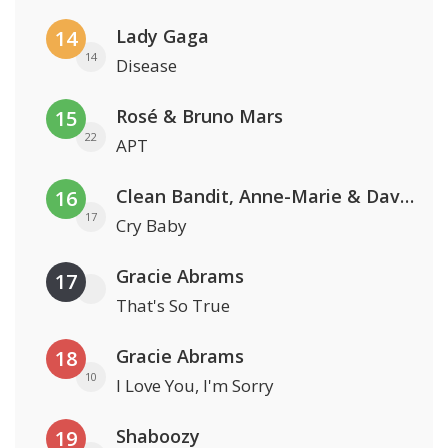
Lady Gaga
14
14
Disease
Rosé & Bruno Mars
15
22
APT
Clean Bandit, Anne-Marie & David Guetta
16
17
Cry Baby
Gracie Abrams
17
That's So True
Gracie Abrams
18
10
I Love You, I'm Sorry
Shaboozy
19