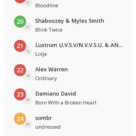
17
Bloodline
Shaboozey & Myles Smith
20
21
Blink Twice
Lustrum U.V.S.V/N.V.V.S.U. & ANNO ONS & Jopke van Dobbenburgh & Roeland Beelen
21
15
Lotje
Alex Warren
22
16
Ordinary
Damiano David
23
19
Born With a Broken Heart
sombr
24
24
undressed