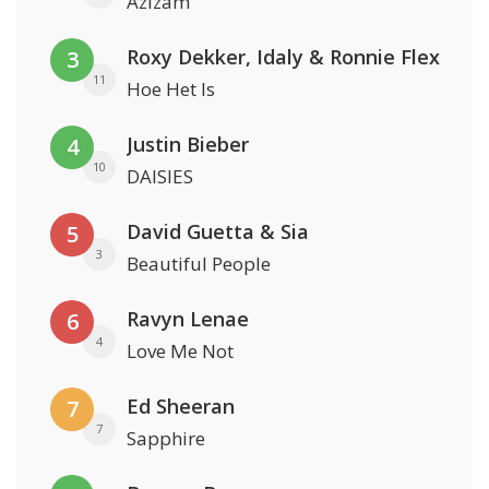
Azizam
Roxy Dekker, Idaly & Ronnie Flex
3
11
Hoe Het Is
Justin Bieber
4
10
DAISIES
David Guetta & Sia
5
3
Beautiful People
Ravyn Lenae
6
4
Love Me Not
Ed Sheeran
7
7
Sapphire