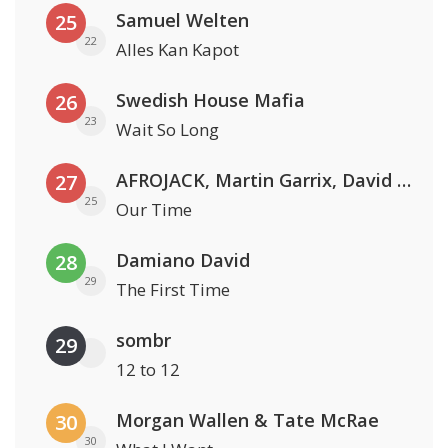
Samuel Welten
25
22
Alles Kan Kapot
Swedish House Mafia
26
23
Wait So Long
AFROJACK, Martin Garrix, David Guetta & Amél
27
25
Our Time
Damiano David
28
29
The First Time
sombr
29
12 to 12
Morgan Wallen & Tate McRae
30
30