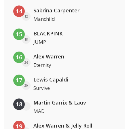
Sabrina Carpenter
14
12
Manchild
BLACKPINK
15
18
JUMP
Alex Warren
16
26
Eternity
Lewis Capaldi
17
20
Survive
Martin Garrix & Lauv
18
MAD
Alex Warren & Jelly Roll
19