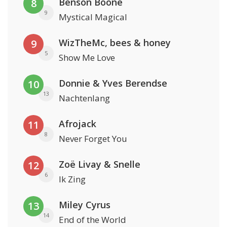
Benson Boone
8
9
Mystical Magical
WizTheMc, bees & honey
9
5
Show Me Love
Donnie & Yves Berendse
10
13
Nachtenlang
Afrojack
11
8
Never Forget You
Zoë Livay & Snelle
12
6
Ik Zing
Miley Cyrus
13
14
End of the World