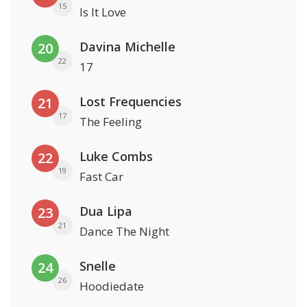
15
Is It Love
Davina Michelle
20
22
17
Lost Frequencies
21
17
The Feeling
Luke Combs
22
19
Fast Car
Dua Lipa
23
21
Dance The Night
Snelle
24
26
Hoodiedate