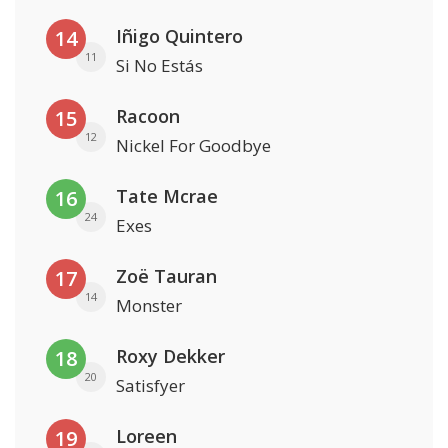
Iñigo Quintero
14
11
Si No Estás
Racoon
15
12
Nickel For Goodbye
Tate Mcrae
16
24
Exes
Zoë Tauran
17
14
Monster
Roxy Dekker
18
20
Satisfyer
Loreen
19