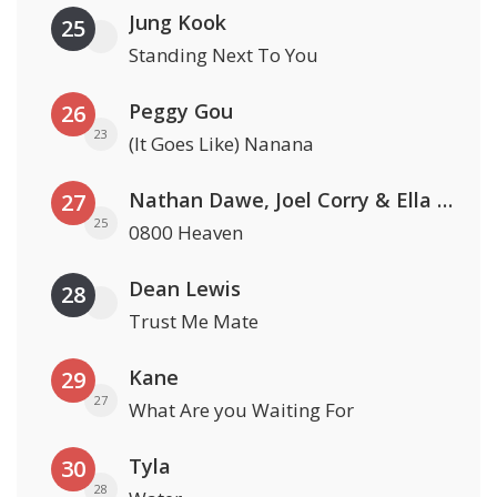
Jung Kook
25
Standing Next To You
Peggy Gou
26
23
(It Goes Like) Nanana
Nathan Dawe, Joel Corry & Ella Henderson
27
25
0800 Heaven
Dean Lewis
28
Trust Me Mate
Kane
29
27
What Are you Waiting For
Tyla
30
28