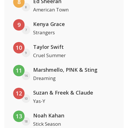
Ed Sheeran
8
8
American Town
Kenya Grace
9
7
Strangers
Taylor Swift
10
9
Cruel Summer
Marshmello, P!NK & Sting
11
16
Dreaming
Suzan & Freek & Claude
12
10
Yas-Y
Noah Kahan
13
18
Stick Season