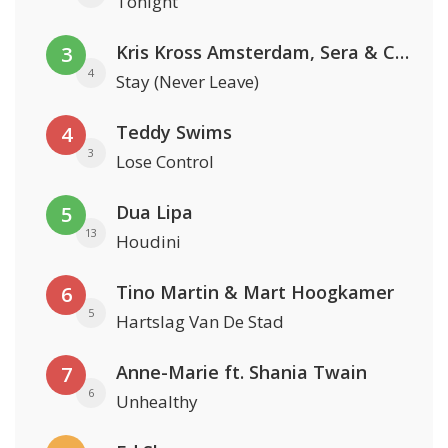
Tonight
Kris Kross Amsterdam, Sera & Conor Maynard
3
4
Stay (Never Leave)
Teddy Swims
4
3
Lose Control
Dua Lipa
5
13
Houdini
Tino Martin & Mart Hoogkamer
6
5
Hartslag Van De Stad
Anne-Marie ft. Shania Twain
7
6
Unhealthy