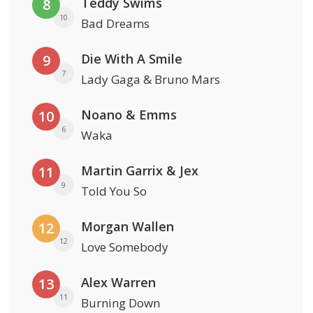
Teddy Swims
8
10
Bad Dreams
Die With A Smile
9
7
Lady Gaga & Bruno Mars
Noano & Emms
10
6
Waka
Martin Garrix & Jex
11
9
Told You So
Morgan Wallen
12
12
Love Somebody
Alex Warren
13
11
Burning Down