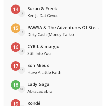
Suzan & Freek
14
13
Ken Je Dat Gevoel
PAWSA & The Adventures Of Stevie V
15
15
Dirty Cash (Money Talks)
CYRIL & maryjo
16
14
Still Into You
Son Mieux
17
16
Have A Little Faith
Lady Gaga
18
20
Abracadabra
Rondé
19