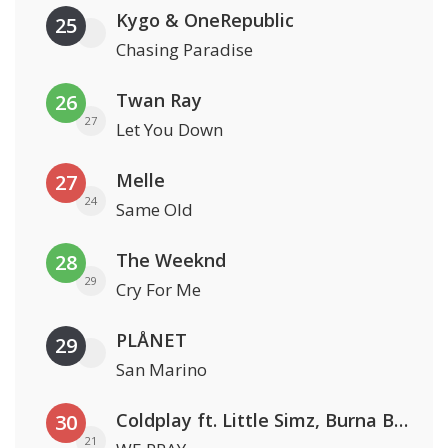
Kygo & OneRepublic
25
Chasing Paradise
Twan Ray
26
27
Let You Down
Melle
27
24
Same Old
The Weeknd
28
29
Cry For Me
PLÅNET
29
San Marino
Coldplay ft. Little Simz, Burna Boy, Elyanna & Tini
30
21