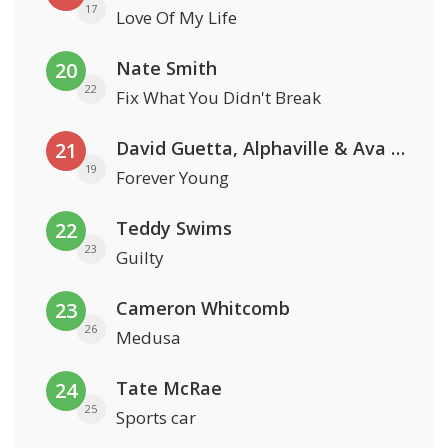
17
Love Of My Life
Nate Smith
20
22
Fix What You Didn't Break
David Guetta, Alphaville & Ava Max
21
19
Forever Young
Teddy Swims
22
23
Guilty
Cameron Whitcomb
23
26
Medusa
Tate McRae
24
25
Sports car