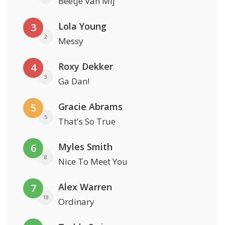
Beetje Van Mij
Lola Young
3
2
Messy
Roxy Dekker
4
3
Ga Dan!
Gracie Abrams
5
5
That's So True
Myles Smith
6
8
Nice To Meet You
Alex Warren
7
18
Ordinary