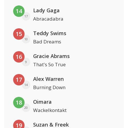
Lady Gaga
14
17
Abracadabra
Teddy Swims
15
10
Bad Dreams
Gracie Abrams
16
9
That's So True
Alex Warren
17
14
Burning Down
Oimara
18
20
Wackelkontakt
Suzan & Freek
19