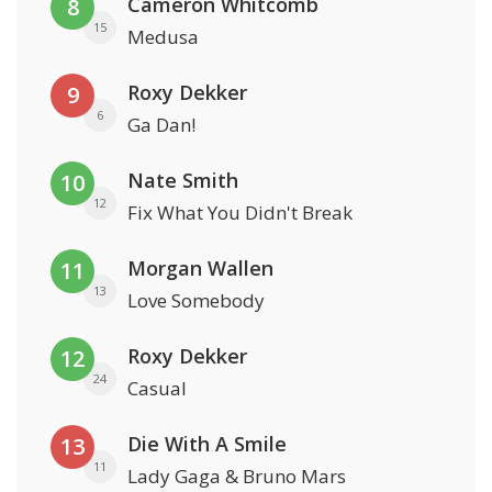
Cameron Whitcomb
8
15
Medusa
Roxy Dekker
9
6
Ga Dan!
Nate Smith
10
12
Fix What You Didn't Break
Morgan Wallen
11
13
Love Somebody
Roxy Dekker
12
24
Casual
Die With A Smile
13
11
Lady Gaga & Bruno Mars