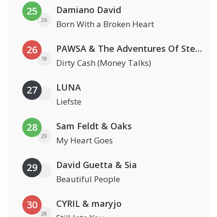
Damiano David
25
26
Born With a Broken Heart
PAWSA & The Adventures Of Stevie V
26
18
Dirty Cash (Money Talks)
LUNA
27
Liefste
Sam Feldt & Oaks
28
29
My Heart Goes
David Guetta & Sia
29
Beautiful People
CYRIL & maryjo
30
28