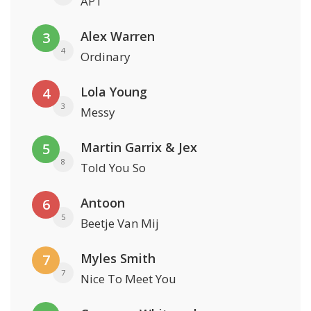
APT
Alex Warren
3
4
Ordinary
Lola Young
4
3
Messy
Martin Garrix & Jex
5
8
Told You So
Antoon
6
5
Beetje Van Mij
Myles Smith
7
7
Nice To Meet You