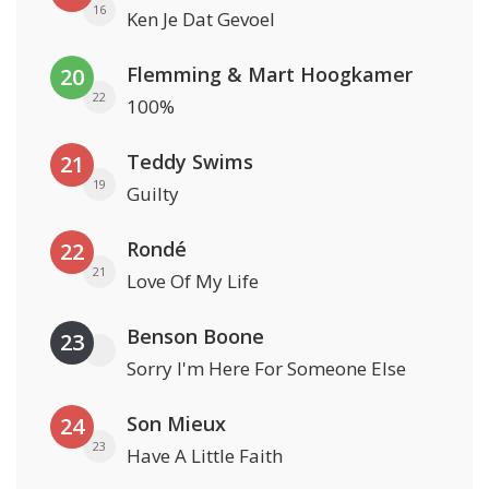
16
Ken Je Dat Gevoel
Flemming & Mart Hoogkamer
20
22
100%
Teddy Swims
21
19
Guilty
Rondé
22
21
Love Of My Life
Benson Boone
23
Sorry I'm Here For Someone Else
Son Mieux
24
23
Have A Little Faith