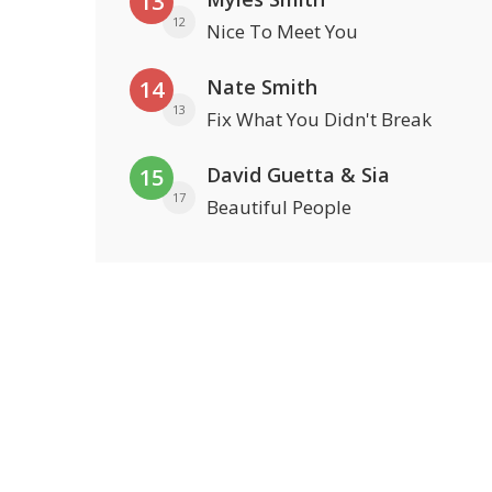
13
12
Nice To Meet You
Nate Smith
14
13
Fix What You Didn't Break
David Guetta & Sia
15
17
Beautiful People