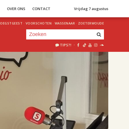
S
OVER ONS
CONTACT
Vrijdag 7 augustus
OEGSTGEEST
·
VOORSCHOTEN
·
WASSENAAR
·
ZOETERWOUDE
TIPS?!
·
Je luistert nu naar
uur 1 van 2
«
Vorig uur
Volgend uur
»
18.00