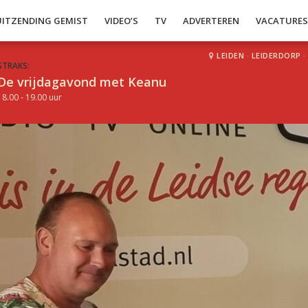
UITZENDING GEMIST
VIDEO’S
TV
ADVERTEREN
VACATURE
LEIDEN
·
LEIDERDORP
·
STRAKS:
De vrijdagavond met Keanu
18.00 - 19.00 uur