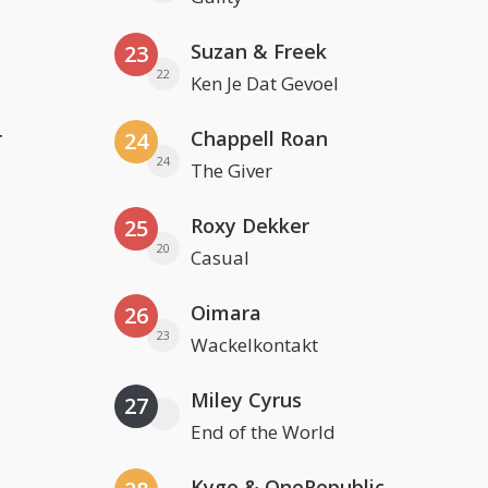
Suzan & Freek
23
22
Ken Je Dat Gevoel
r
Chappell Roan
24
24
The Giver
Roxy Dekker
25
20
Casual
Oimara
26
23
Wackelkontakt
Miley Cyrus
27
End of the World
Kygo & OneRepublic