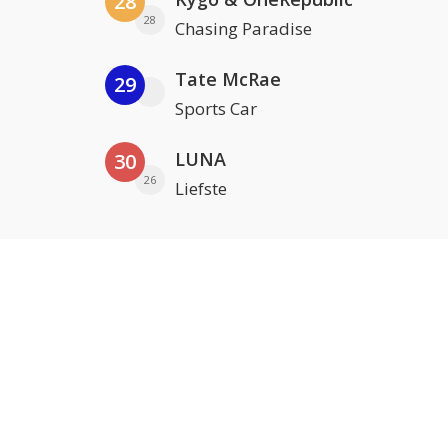
28
28
Chasing Paradise
Tate McRae
29
Sports Car
LUNA
30
26
Liefste