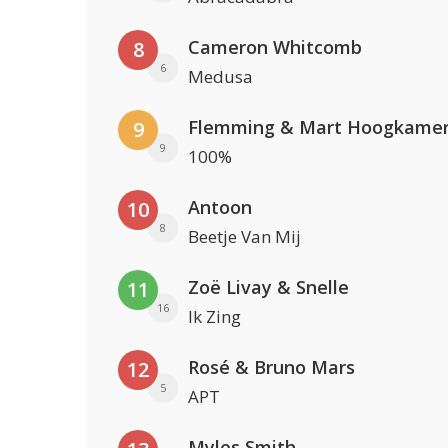
Cameron Whitcomb
8
6
Medusa
Flemming & Mart Hoogkame
9
9
100%
Antoon
10
8
Beetje Van Mij
Zoë Livay & Snelle
11
16
Ik Zing
Rosé & Bruno Mars
12
5
APT
Myles Smith