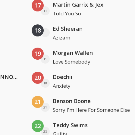
Martin Garrix & Jex
17
11
Told You So
Ed Sheeran
18
Azizam
Morgan Wallen
19
15
Love Somebody
Lustrum U.V.S.V/N.V.V.S.U. & ANNO ONS & Jopke van Dobbenburgh & Roeland Beelen
Doechii
20
18
Anxiety
Benson Boone
21
21
Sorry I'm Here For Someone Else
Teddy Swims
22
25
Guilty