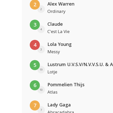
Alex Warren
2
2
Ordinary
Claude
3
4
C'est La Vie
Lola Young
4
3
Messy
5
19
Lotje
Pommelien Thijs
6
10
Atlas
Lady Gaga
7
7
Abracadabra