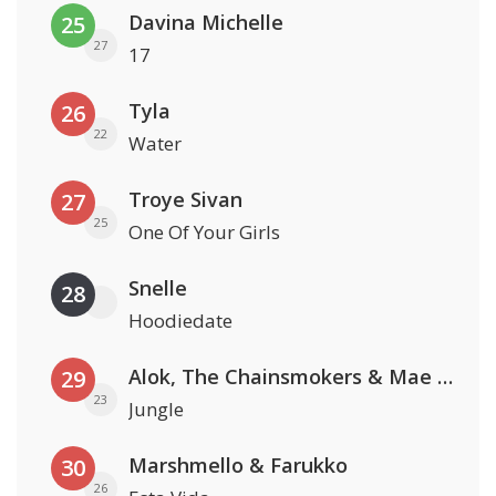
Davina Michelle
25
27
17
Tyla
26
22
Water
Troye Sivan
27
25
One Of Your Girls
Snelle
28
Hoodiedate
Alok, The Chainsmokers & Mae Stephens
29
23
Jungle
Marshmello & Farukko
30
26