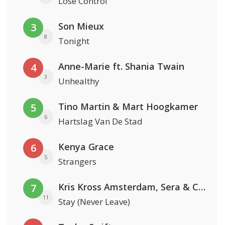
Lose Control
Son Mieux
3
8
Tonight
Anne-Marie ft. Shania Twain
4
3
Unhealthy
Tino Martin & Mart Hoogkamer
5
6
Hartslag Van De Stad
Kenya Grace
6
5
Strangers
Kris Kross Amsterdam, Sera & Conor Maynard
7
11
Stay (Never Leave)