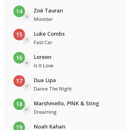
Zoë Tauran
14
16
Monster
Luke Combs
15
13
Fast Car
Loreen
16
18
Is It Love
Dua Lipa
17
15
Dance The Night
Marshmello, P!NK & Sting
18
20
Dreaming
Noah Kahan
19