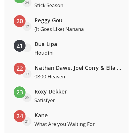
24
Stick Season
Peggy Gou
20
17
(It Goes Like) Nanana
Dua Lipa
21
Houdini
Nathan Dawe, Joel Corry & Ella Henderson
22
19
0800 Heaven
Roxy Dekker
23
29
Satisfyer
Kane
24
21
What Are you Waiting For