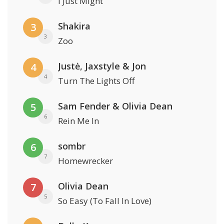
I Just Might
Shakira
3
3
Zoo
Justė, Jaxstyle & Jon
4
4
Turn The Lights Off
Sam Fender & Olivia Dean
5
6
Rein Me In
sombr
6
7
Homewrecker
Olivia Dean
7
5
So Easy (To Fall In Love)