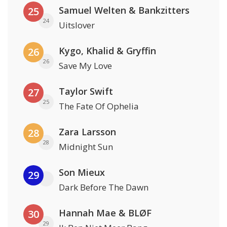
Samuel Welten & Bankzitters
25
24
Uitslover
Kygo, Khalid & Gryffin
26
26
Save My Love
Taylor Swift
27
25
The Fate Of Ophelia
Zara Larsson
28
28
Midnight Sun
Son Mieux
29
Dark Before The Dawn
Hannah Mae & BLØF
30
29