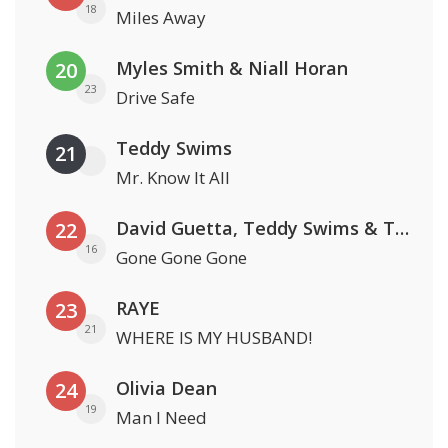
18
Miles Away
Myles Smith & Niall Horan
20
23
Drive Safe
Teddy Swims
21
Mr. Know It All
David Guetta, Teddy Swims & Tones And I
22
16
Gone Gone Gone
RAYE
23
21
WHERE IS MY HUSBAND!
Olivia Dean
24
19
Man I Need