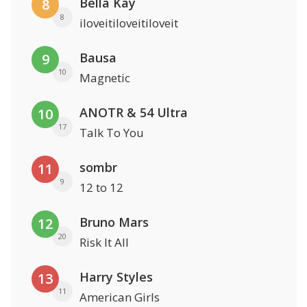
Bella Kay
8
8
iloveitiloveitiloveit
Bausa
9
10
Magnetic
ANOTR & 54 Ultra
10
17
Talk To You
sombr
11
9
12 to 12
Bruno Mars
12
20
Risk It All
Harry Styles
13
11
American Girls