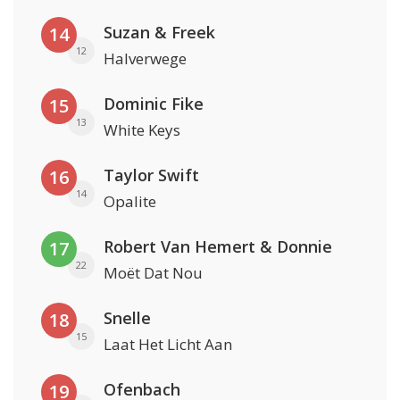
Suzan & Freek
14
12
Halverwege
Dominic Fike
15
13
White Keys
Taylor Swift
16
14
Opalite
Robert Van Hemert & Donnie
17
22
Moët Dat Nou
Snelle
18
15
Laat Het Licht Aan
Ofenbach
19