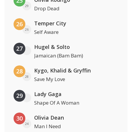
25
29
Drop Dead
Temper City
26
26
Self Aware
Hugel & Solto
27
Jamaican (Bam Bam)
Kygo, Khalid & Gryffin
28
28
Save My Love
Lady Gaga
29
Shape Of A Woman
Olivia Dean
30
24
Man I Need