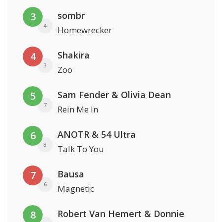
sombr
3
4
Homewrecker
Shakira
4
3
Zoo
Sam Fender & Olivia Dean
5
7
Rein Me In
ANOTR & 54 Ultra
6
8
Talk To You
Bausa
7
6
Magnetic
Robert Van Hemert & Donnie
8