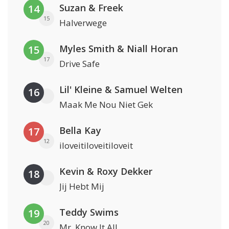
Suzan & Freek
14
15
Halverwege
Myles Smith & Niall Horan
15
17
Drive Safe
Lil' Kleine & Samuel Welten
16
Maak Me Nou Niet Gek
Bella Kay
17
12
iloveitiloveitiloveit
Kevin & Roxy Dekker
18
Jij Hebt Mij
Teddy Swims
19
20
Mr. Know It All