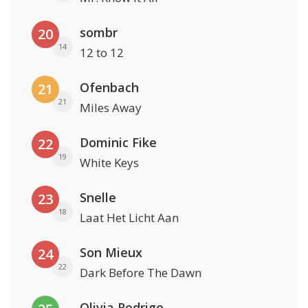
sombr
20
14
12 to 12
Ofenbach
21
21
Miles Away
Dominic Fike
22
19
White Keys
Snelle
23
18
Laat Het Licht Aan
Son Mieux
24
22
Dark Before The Dawn
Olivia Rodrigo