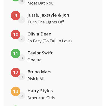
10
Moët Dat Nou
Justė, Jaxstyle & Jon
9
5
Turn The Lights Off
Olivia Dean
10
9
So Easy (To Fall In Love)
Taylor Swift
11
16
Opalite
Bruno Mars
12
11
Risk It All
Harry Styles
13
13
American Girls