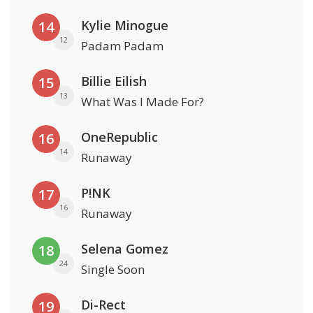
Kylie Minogue
14
12
Padam Padam
Billie Eilish
15
13
What Was I Made For?
OneRepublic
16
14
Runaway
P!NK
17
16
Runaway
Selena Gomez
18
24
Single Soon
Di-Rect
19