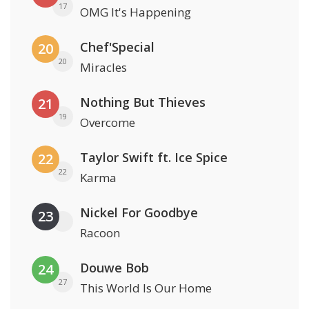
17
OMG It's Happening
Chef'Special
20
20
Miracles
Nothing But Thieves
21
19
Overcome
Taylor Swift ft. Ice Spice
22
22
Karma
Nickel For Goodbye
23
Racoon
Douwe Bob
24
27
This World Is Our Home