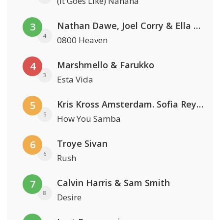
(It Goes Like) Nanana
Nathan Dawe, Joel Corry & Ella Henderson
3
4
0800 Heaven
Marshmello & Farukko
4
3
Esta Vida
Kris Kross Amsterdam. Sofia Reyes & Tinie Tempah
5
5
How You Samba
Troye Sivan
6
6
Rush
Calvin Harris & Sam Smith
7
8
Desire