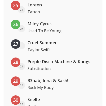
Loreen
25
21
Tattoo
Miley Cyrus
26
29
Used To Be Young
Cruel Summer
27
Taylor Swift
Purple Disco Machine & Kungs
28
23
Substitution
R3hab, Inna & Sash!
29
26
Rock My Body
Snelle
30
25