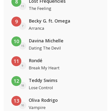
Lost Frequencies
8
11
The Feeling
Becky G. ft. Omega
9
7
Arranca
Davina Michelle
10
15
Dating The Devil
Rondé
11
9
Break My Heart
Teddy Swims
12
18
Lose Control
Oliva Rodrigo
13
10
Vampire