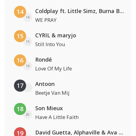
Coldplay ft. Little Simz, Burna Boy, Elyanna & Tini
14
14
WE PRAY
CYRIL & maryjo
15
15
Still Into You
Rondé
16
16
Love Of My Life
Antoon
17
Beetje Van Mij
Son Mieux
18
20
Have A Little Faith
David Guetta, Alphaville & Ava Max
19