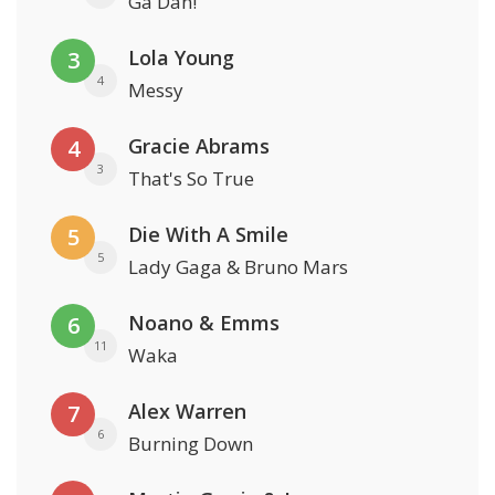
Ga Dan!
Lola Young
3
4
Messy
Gracie Abrams
4
3
That's So True
Die With A Smile
5
5
Lady Gaga & Bruno Mars
Noano & Emms
6
11
Waka
Alex Warren
7
6
Burning Down