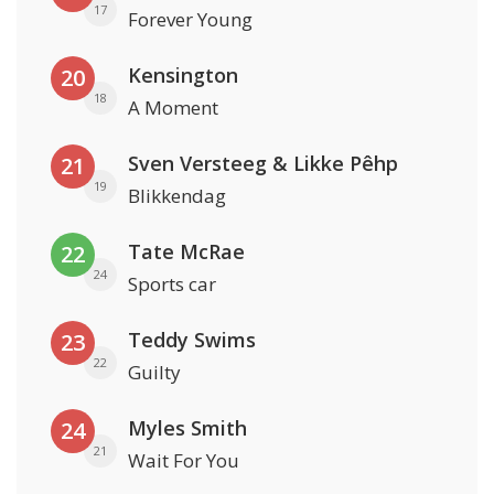
17
Forever Young
Kensington
20
18
A Moment
Sven Versteeg & Likke Pêhp
21
19
Blikkendag
Tate McRae
22
24
Sports car
Teddy Swims
23
22
Guilty
Myles Smith
24
21
Wait For You