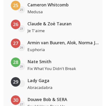
Cameron Whitcomb
25
25
Medusa
Claude & Zoë Tauran
26
23
Je T'aime
Armin van Buuren, Alok, Norma Jean Martine & LAWRENT
27
26
Euphoria
Nate Smith
28
29
Fix What You Didn't Break
Lady Gaga
29
Abracadabra
Douwe Bob & SERA
30
27