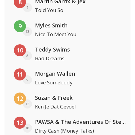
Martin Garrix & Jex
8
7
Told You So
Myles Smith
9
13
Nice To Meet You
Teddy Swims
10
8
Bad Dreams
Morgan Wallen
11
9
Love Somebody
Suzan & Freek
12
12
Ken Je Dat Gevoel
PAWSA & The Adventures Of Stevie V
13
10
Dirty Cash (Money Talks)