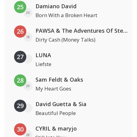
Damiano David
25
26
Born With a Broken Heart
PAWSA & The Adventures Of Stevie V
26
18
Dirty Cash (Money Talks)
LUNA
27
Liefste
Sam Feldt & Oaks
28
29
My Heart Goes
David Guetta & Sia
29
Beautiful People
CYRIL & maryjo
30
28