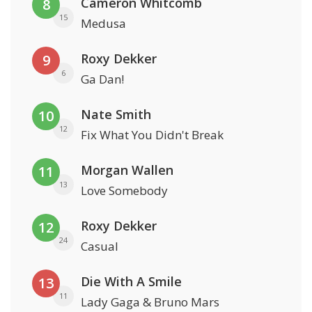
Cameron Whitcomb
8
15
Medusa
Roxy Dekker
9
6
Ga Dan!
Nate Smith
10
12
Fix What You Didn't Break
Morgan Wallen
11
13
Love Somebody
Roxy Dekker
12
24
Casual
Die With A Smile
13
11
Lady Gaga & Bruno Mars