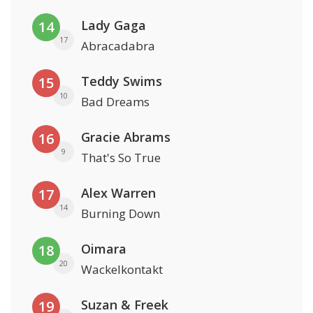
Lady Gaga
14
17
Abracadabra
Teddy Swims
15
10
Bad Dreams
Gracie Abrams
16
9
That's So True
Alex Warren
17
14
Burning Down
Oimara
18
20
Wackelkontakt
Suzan & Freek
19