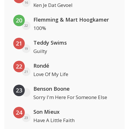
16
Ken Je Dat Gevoel
Flemming & Mart Hoogkamer
20
22
100%
Teddy Swims
21
19
Guilty
Rondé
22
21
Love Of My Life
Benson Boone
23
Sorry I'm Here For Someone Else
Son Mieux
24
23
Have A Little Faith