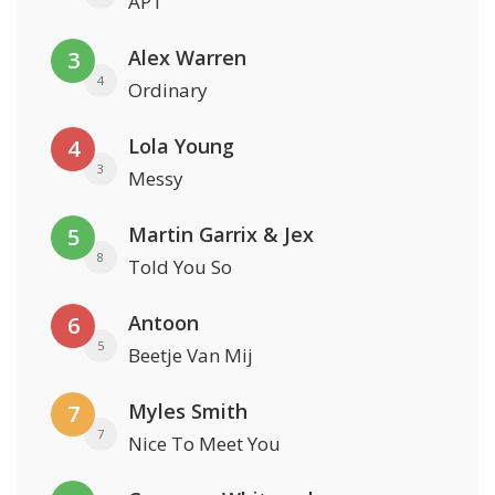
APT
Alex Warren
3
4
Ordinary
Lola Young
4
3
Messy
Martin Garrix & Jex
5
8
Told You So
Antoon
6
5
Beetje Van Mij
Myles Smith
7
7
Nice To Meet You