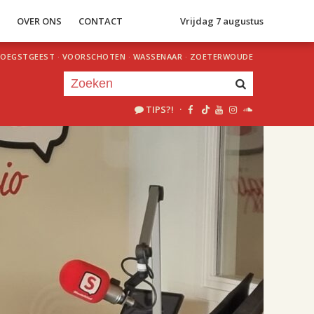
S
OVER ONS
CONTACT
Vrijdag 7 augustus
OEGSTGEEST
·
VOORSCHOTEN
·
WASSENAAR
·
ZOETERWOUDE
TIPS?!
·
Je luistert nu naar
uur 1 van 2
«
Vorig uur
Volgend uur
»
18.00