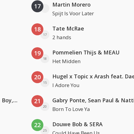
Martin Morero
17
Spijt Is Voor Later
Tate McRae
18
17
2 hands
Pommelien Thijs & MEAU
19
18
Het Midden
20
15
I Adore You
Coldplay ft. Little Simz, Burna Boy, Elyanna & Tini
21
20
Born To Love Ya
Douwe Bob & SERA
22
25
Could Have Been Us