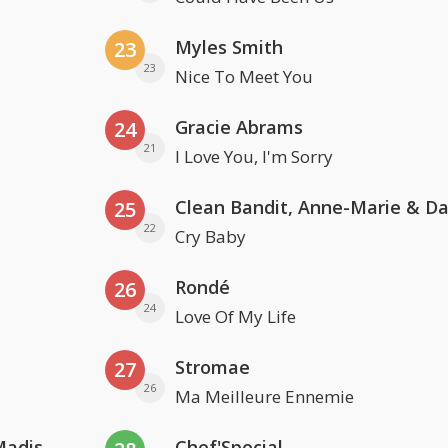
Myles Smith
23
23
Nice To Meet You
Gracie Abrams
24
21
I Love You, I'm Sorry
25
22
Cry Baby
Rondé
26
24
Love Of My Life
Stromae
27
26
Ma Meilleure Ennemie
David Guetta & Alesso feat. Madison Love
Chef'Special