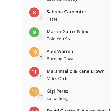
Sabrina Carpenter
8
7
Taste
Martin Garrix & Jex
9
11
Told You So
Alex Warren
10
10
Burning Down
Marshmello & Kane Brown
11
9
Miles On It
Gigi Perez
12
12
Sailor Song