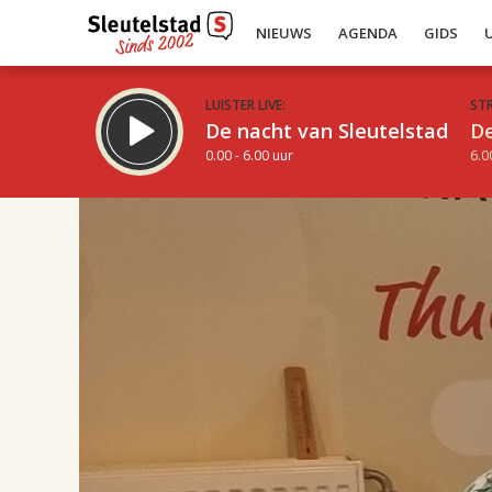
NIEUWS
AGENDA
GIDS
LUISTER LIVE:
ST
De nacht van Sleutelstad
De
0.00 - 6.00 uur
6.0
17.00
Inklappen