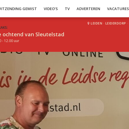
UITZENDING GEMIST
VIDEO’S
TV
ADVERTEREN
VACATURE
LEIDEN
·
LEIDERDORP
·
RAKS:
 ochtend van Sleutelstad
0 - 12.00 uur