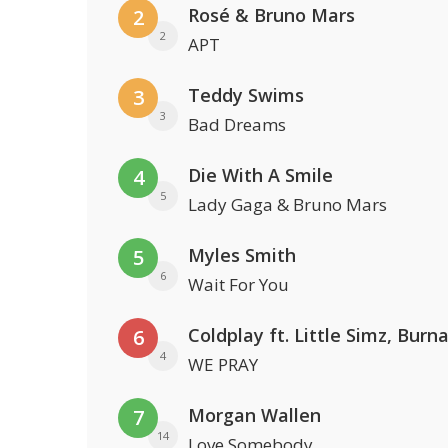
Rosé & Bruno Mars
2
2
APT
Teddy Swims
3
3
Bad Dreams
Die With A Smile
4
5
Lady Gaga & Bruno Mars
Myles Smith
5
6
Wait For You
6
4
WE PRAY
Morgan Wallen
7
14
Love Somebody