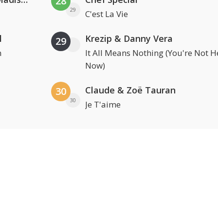
28
29
C'est La Vie
l
Krezip & Danny Vera
29
n
It All Means Nothing (You're Not H
Now)
Claude & Zoë Tauran
30
30
Je T'aime