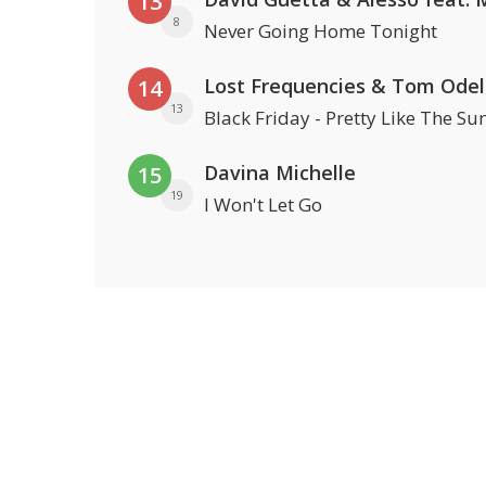
13
8
Never Going Home Tonight
Lost Frequencies & Tom Odel
14
13
Black Friday - Pretty Like The Su
Davina Michelle
15
19
I Won't Let Go