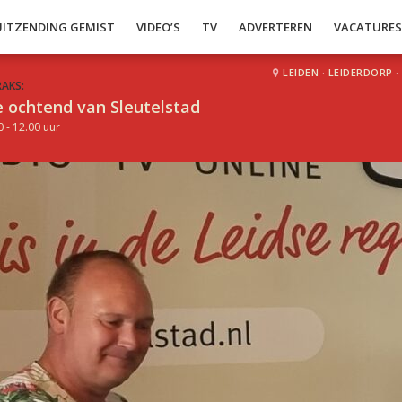
UITZENDING GEMIST
VIDEO’S
TV
ADVERTEREN
VACATURE
LEIDEN
·
LEIDERDORP
·
RAKS:
 ochtend van Sleutelstad
0 - 12.00 uur