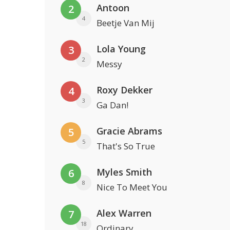
Antoon
2
4
Beetje Van Mij
Lola Young
3
2
Messy
Roxy Dekker
4
3
Ga Dan!
Gracie Abrams
5
5
That's So True
Myles Smith
6
8
Nice To Meet You
Alex Warren
7
18
Ordinary