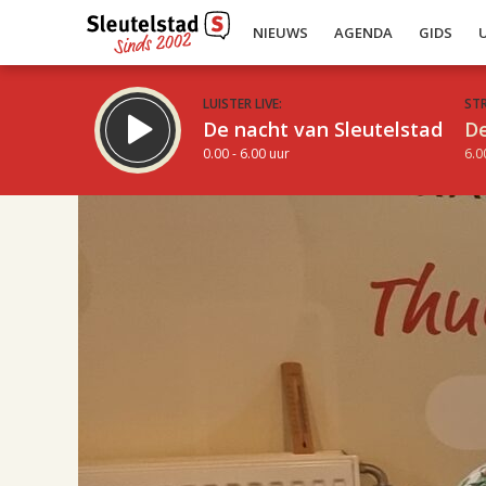
NIEUWS
AGENDA
GIDS
LUISTER LIVE:
ST
De nacht van Sleutelstad
De
0.00 - 6.00 uur
6.0
17.00
Inklappen