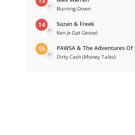
13
11
Burning Down
Suzan & Freek
14
13
Ken Je Dat Gevoel
15
15
Dirty Cash (Money Talks)