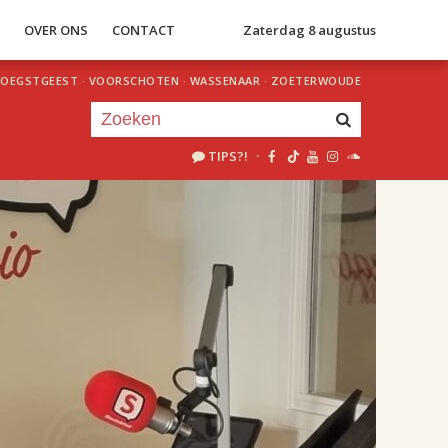
S
OVER ONS
CONTACT
Zaterdag 8 augustus
OEGSTGEEST
·
VOORSCHOTEN
·
WASSENAAR
·
ZOETERWOUDE
TIPS?!
·
Je luistert nu naar
uur 1 van 2
«
Vorig uur
Volgend uur
»
18.00