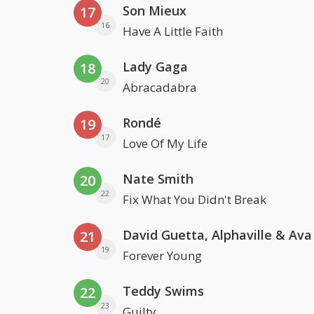
Son Mieux
17
16
Have A Little Faith
Lady Gaga
18
20
Abracadabra
Rondé
19
17
Love Of My Life
Nate Smith
20
22
Fix What You Didn't Break
David Guetta, Alphaville & Av
21
19
Forever Young
Teddy Swims
22
23
Guilty