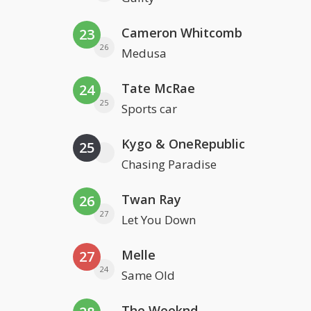
Cameron Whitcomb
23
26
Medusa
Tate McRae
24
25
Sports car
Kygo & OneRepublic
25
Chasing Paradise
Twan Ray
26
27
Let You Down
Melle
27
24
Same Old
The Weeknd