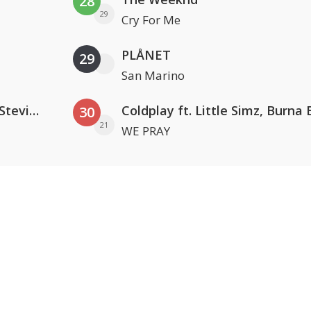
28
29
Cry For Me
PLÅNET
29
San Marino
PAWSA & The Adventures Of Stevie V
30
21
WE PRAY