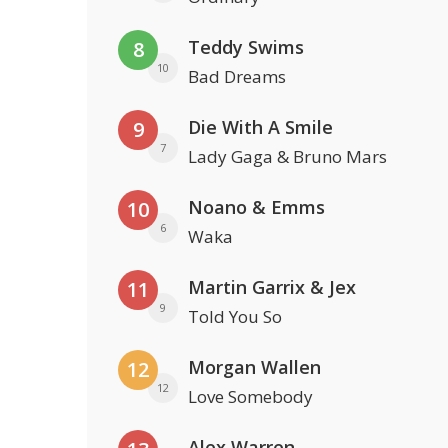
Teddy Swims
8
10
Bad Dreams
Die With A Smile
9
7
Lady Gaga & Bruno Mars
Noano & Emms
10
6
Waka
Martin Garrix & Jex
11
9
Told You So
Morgan Wallen
12
12
Love Somebody
Alex Warren