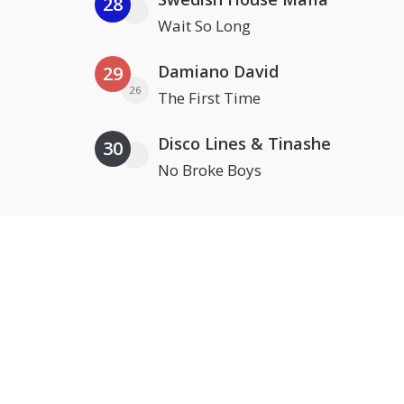
28
Wait So Long
Damiano David
29
26
The First Time
Disco Lines & Tinashe
30
No Broke Boys