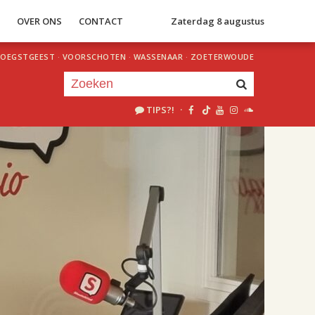
S
OVER ONS
CONTACT
Zaterdag 8 augustus
OEGSTGEEST
·
VOORSCHOTEN
·
WASSENAAR
·
ZOETERWOUDE
TIPS?!
·
Je luistert nu naar
uur 1 van 2
«
Vorig uur
Volgend uur
»
18.00