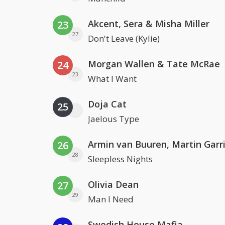
Akcent, Sera & Misha Miller
23
27
Don't Leave (Kylie)
Morgan Wallen & Tate McRae
24
23
What I Want
Doja Cat
25
Jaelous Type
26
28
Sleepless Nights
Olivia Dean
27
29
Man I Need
Swedish House Mafia