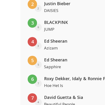
Justin Bieber
2
2
DAISIES
BLACKPINK
3
6
JUMP
Ed Sheeran
4
3
Azizam
Ed Sheeran
5
5
Sapphire
Roxy Dekker, Idaly & Ronnie 
6
7
Hoe Het Is
David Guetta & Sia
7
4
Beautiful People