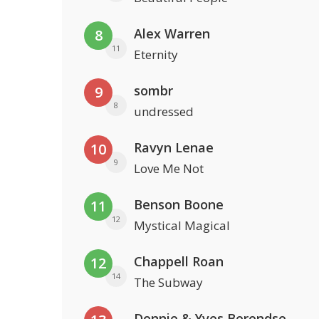
Alex Warren
8
11
Eternity
sombr
9
8
undressed
Ravyn Lenae
10
9
Love Me Not
Benson Boone
11
12
Mystical Magical
Chappell Roan
12
14
The Subway
Donnie & Yves Berendse