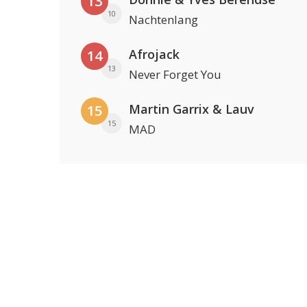
13
10
Nachtenlang
Afrojack
14
13
Never Forget You
Martin Garrix & Lauv
15
15
MAD