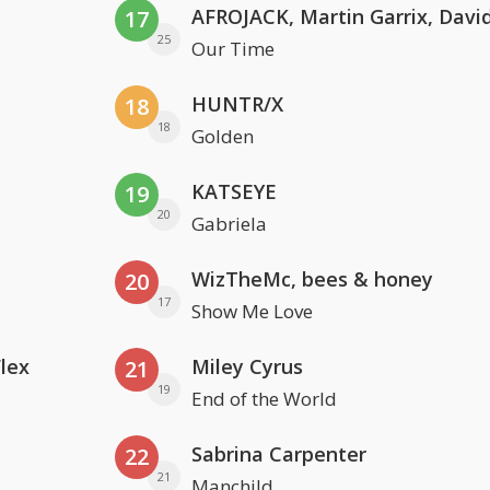
17
25
Our Time
HUNTR/X
18
18
Golden
KATSEYE
19
20
Gabriela
WizTheMc, bees & honey
20
17
Show Me Love
Flex
Miley Cyrus
21
19
End of the World
Sabrina Carpenter
22
21
Manchild