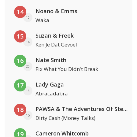
Noano & Emms
14
10
Waka
Suzan & Freek
15
14
Ken Je Dat Gevoel
Nate Smith
16
20
Fix What You Didn't Break
Lady Gaga
17
18
Abracadabra
PAWSA & The Adventures Of Stevie V
18
15
Dirty Cash (Money Talks)
Cameron Whitcomb
19