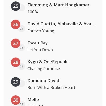
Flemming & Mart Hoogkamer
25
100%
David Guetta, Alphaville & Ava Max
26
21
Forever Young
Twan Ray
27
26
Let You Down
Kygo & OneRepublic
28
25
Chasing Paradise
Damiano David
29
Born With a Broken Heart
Melle
30
27