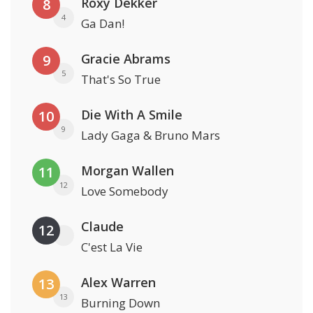
Roxy Dekker
8
4
Ga Dan!
Gracie Abrams
9
5
That's So True
Die With A Smile
10
9
Lady Gaga & Bruno Mars
Morgan Wallen
11
12
Love Somebody
Claude
12
C'est La Vie
Alex Warren
13
13
Burning Down