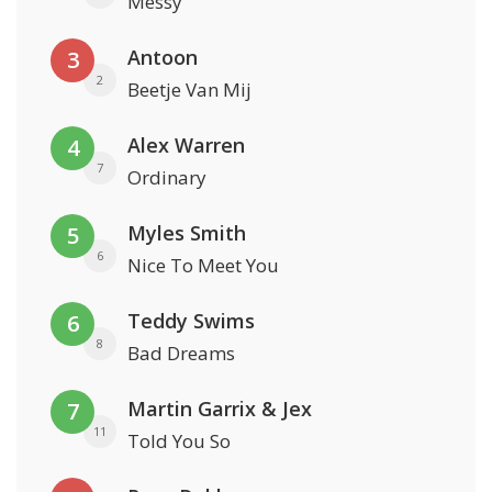
Messy
Antoon
3
2
Beetje Van Mij
Alex Warren
4
7
Ordinary
Myles Smith
5
6
Nice To Meet You
Teddy Swims
6
8
Bad Dreams
Martin Garrix & Jex
7
11
Told You So