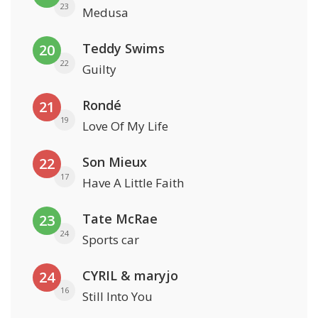
23
Medusa
Teddy Swims
20
22
Guilty
Rondé
21
19
Love Of My Life
Son Mieux
22
17
Have A Little Faith
Tate McRae
23
24
Sports car
CYRIL & maryjo
24
16
Still Into You