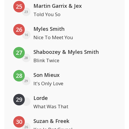
Martin Garrix & Jex
25
23
Told You So
Myles Smith
26
16
Nice To Meet You
Shaboozey & Myles Smith
27
28
Blink Twice
Son Mieux
28
29
It's Only Love
Lorde
29
What Was That
Suzan & Freek
30
26