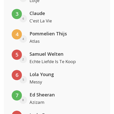
Lotje
Claude
3
6
C'est La Vie
Pommelien Thijs
4
4
Atlas
Samuel Welten
5
2
Echte Liefde Is Te Koop
Lola Young
6
5
Messy
Ed Sheeran
7
8
Azizam