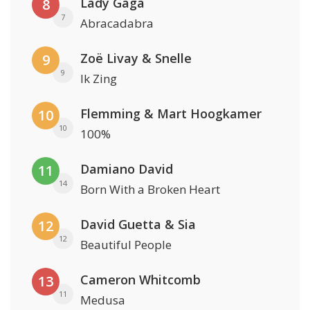
Lady Gaga
8
7
Abracadabra
Zoë Livay & Snelle
9
9
Ik Zing
Flemming & Mart Hoogkamer
10
10
100%
Damiano David
11
14
Born With a Broken Heart
David Guetta & Sia
12
12
Beautiful People
Cameron Whitcomb
13
11
Medusa