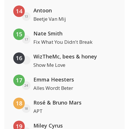
Antoon
14
13
Beetje Van Mij
Nate Smith
15
17
Fix What You Didn't Break
WizTheMc, bees & honey
16
Show Me Love
Emma Heesters
17
24
Alles Wordt Beter
Rosé & Bruno Mars
18
18
APT
Miley Cyrus
19