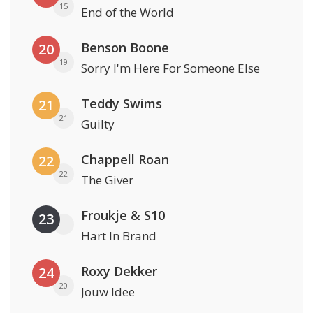
15
End of the World
Benson Boone
20
19
Sorry I'm Here For Someone Else
Teddy Swims
21
21
Guilty
Chappell Roan
22
22
The Giver
Froukje & S10
23
Hart In Brand
Roxy Dekker
24
20
Jouw Idee