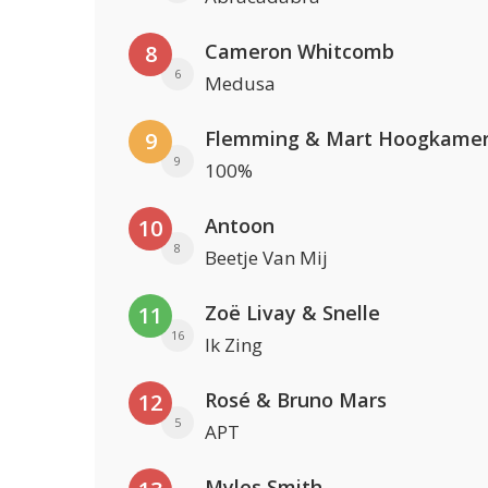
Cameron Whitcomb
8
6
Medusa
Flemming & Mart Hoogkame
9
9
100%
Antoon
10
8
Beetje Van Mij
Zoë Livay & Snelle
11
16
Ik Zing
Rosé & Bruno Mars
12
5
APT
Myles Smith