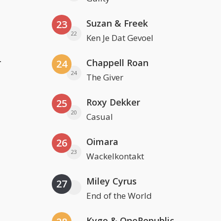
Suzan & Freek
23
22
Ken Je Dat Gevoel
r
Chappell Roan
24
24
The Giver
Roxy Dekker
25
20
Casual
Oimara
26
23
Wackelkontakt
Miley Cyrus
27
End of the World
Kygo & OneRepublic