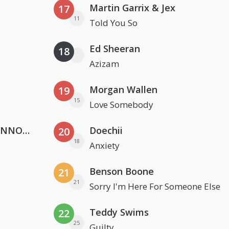
Martin Garrix & Jex
17
11
Told You So
Ed Sheeran
18
Azizam
Morgan Wallen
19
15
Love Somebody
Lustrum U.V.S.V/N.V.V.S.U. & ANNO ONS & Jopke van Dobbenburgh & Roeland Beelen
Doechii
20
18
Anxiety
Benson Boone
21
21
Sorry I'm Here For Someone Else
Teddy Swims
22
25
Guilty