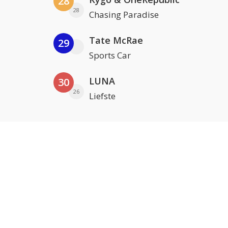
28
28
Chasing Paradise
Tate McRae
29
Sports Car
LUNA
30
26
Liefste