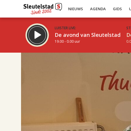
NIEUWS
AGENDA
GIDS
LUISTER LIVE:
ST
De avond van Sleutelstad
D
19.00 - 0.00 uur
0.0
17.00
Inklappen