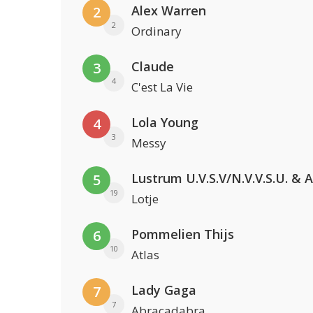
Alex Warren
2
2
Ordinary
Claude
3
4
C'est La Vie
Lola Young
4
3
Messy
5
19
Lotje
Pommelien Thijs
6
10
Atlas
Lady Gaga
7
7
Abracadabra