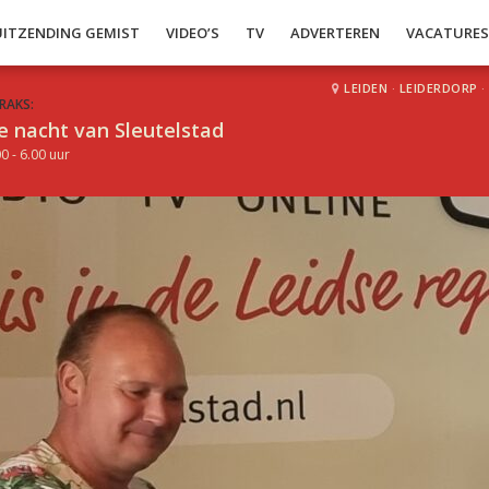
UITZENDING GEMIST
VIDEO’S
TV
ADVERTEREN
VACATURE
LEIDEN
·
LEIDERDORP
·
RAKS:
e nacht van Sleutelstad
0 - 6.00 uur