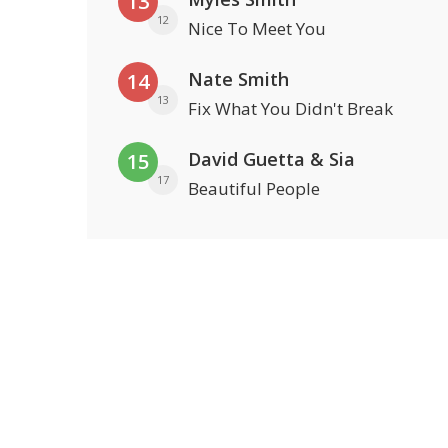
13
12
Nice To Meet You
Nate Smith
14
13
Fix What You Didn't Break
David Guetta & Sia
15
17
Beautiful People