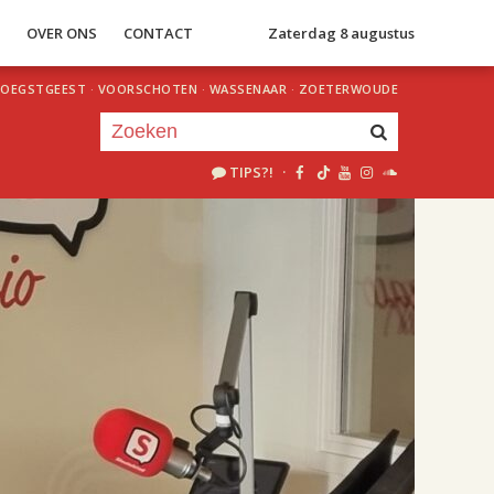
S
OVER ONS
CONTACT
Zaterdag 8 augustus
OEGSTGEEST
·
VOORSCHOTEN
·
WASSENAAR
·
ZOETERWOUDE
TIPS?!
·
Je luistert nu naar
uur 1 van 2
«
Vorig uur
Volgend uur
»
18.00