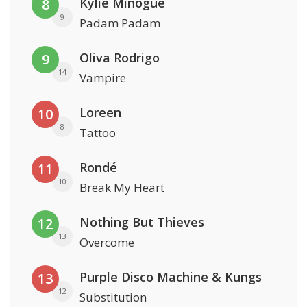
Kylie Minogue
8
9
Padam Padam
Oliva Rodrigo
9
14
Vampire
Loreen
10
8
Tattoo
Rondé
11
10
Break My Heart
Nothing But Thieves
12
13
Overcome
Purple Disco Machine & Kungs
13
12
Substitution