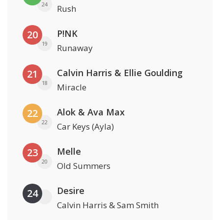
24
Rush
P!NK
20
19
Runaway
Calvin Harris & Ellie Goulding
21
18
Miracle
Alok & Ava Max
22
22
Car Keys (Ayla)
Melle
23
20
Old Summers
Desire
24
Calvin Harris & Sam Smith