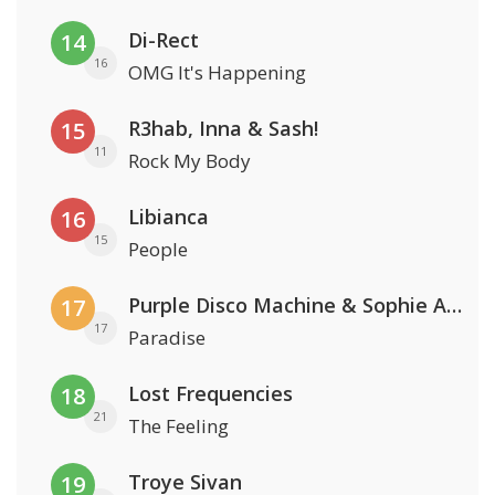
Di-Rect
14
16
OMG It's Happening
R3hab, Inna & Sash!
15
11
Rock My Body
Libianca
16
15
People
Purple Disco Machine & Sophie And The Giants
17
17
Paradise
Lost Frequencies
18
21
The Feeling
Troye Sivan
19