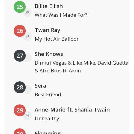
Billie Eilish
25
29
What Was I Made For?
Twan Ray
26
23
My Hot Air Balloon
She Knows
27
Dimitri Vegas & Like Mike, David Guetta
& Afro Bros ft. Akon
Sera
28
Best Friend
Anne-Marie ft. Shania Twain
29
25
Unhealthy
Flemming