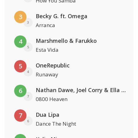
How You Samba
Becky G. ft. Omega
3
3
Arranca
Marshmello & Farukko
4
5
Esta Vida
OneRepublic
5
4
Runaway
Nathan Dawe, Joel Corry & Ella Henderson
6
7
0800 Heaven
Dua Lipa
7
6
Dance The Night