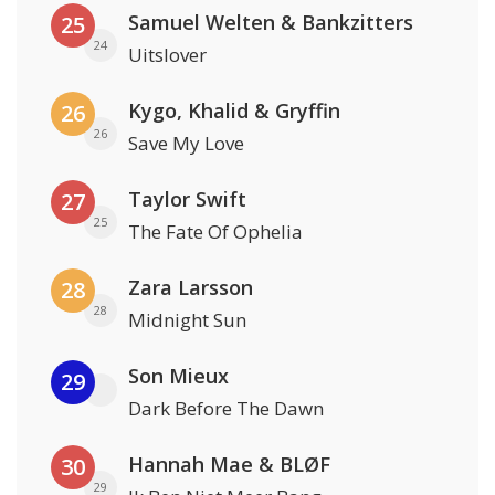
Samuel Welten & Bankzitters
25
24
Uitslover
Kygo, Khalid & Gryffin
26
26
Save My Love
Taylor Swift
27
25
The Fate Of Ophelia
Zara Larsson
28
28
Midnight Sun
Son Mieux
29
Dark Before The Dawn
Hannah Mae & BLØF
30
29