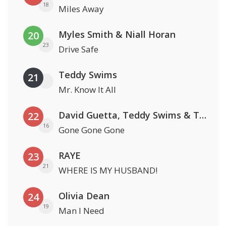
18
Miles Away
Myles Smith & Niall Horan
20
23
Drive Safe
Teddy Swims
21
Mr. Know It All
David Guetta, Teddy Swims & Tones And I
22
16
Gone Gone Gone
RAYE
23
21
WHERE IS MY HUSBAND!
Olivia Dean
24
19
Man I Need