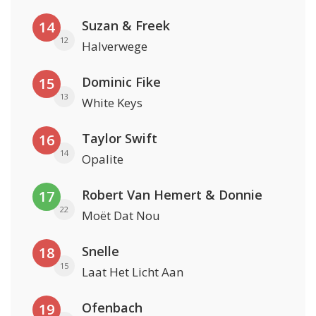
Suzan & Freek
14
12
Halverwege
Dominic Fike
15
13
White Keys
Taylor Swift
16
14
Opalite
Robert Van Hemert & Donnie
17
22
Moët Dat Nou
Snelle
18
15
Laat Het Licht Aan
Ofenbach
19