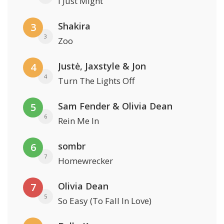
I Just Might
Shakira
3
3
Zoo
Justė, Jaxstyle & Jon
4
4
Turn The Lights Off
Sam Fender & Olivia Dean
5
6
Rein Me In
sombr
6
7
Homewrecker
Olivia Dean
7
5
So Easy (To Fall In Love)