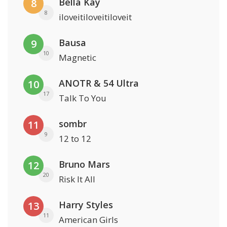
Bella Kay
8
8
iloveitiloveitiloveit
Bausa
9
10
Magnetic
ANOTR & 54 Ultra
10
17
Talk To You
sombr
11
9
12 to 12
Bruno Mars
12
20
Risk It All
Harry Styles
13
11
American Girls