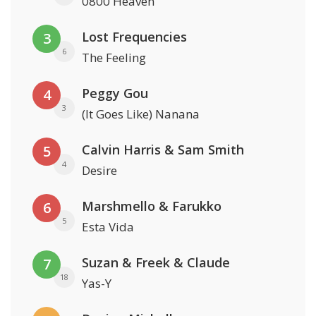
0800 Heaven
Lost Frequencies
3
6
The Feeling
Peggy Gou
4
3
(It Goes Like) Nanana
Calvin Harris & Sam Smith
5
4
Desire
Marshmello & Farukko
6
5
Esta Vida
Suzan & Freek & Claude
7
18
Yas-Y