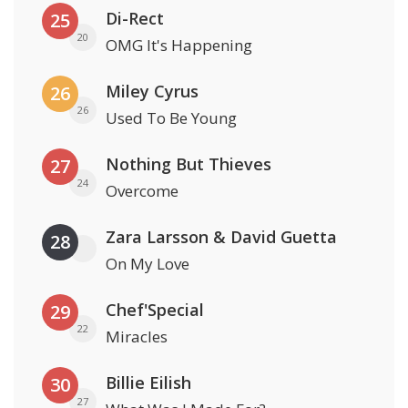
Di-Rect
25
20
OMG It's Happening
Miley Cyrus
26
26
Used To Be Young
Nothing But Thieves
27
24
Overcome
Zara Larsson & David Guetta
28
On My Love
Chef'Special
29
22
Miracles
Billie Eilish
30
27