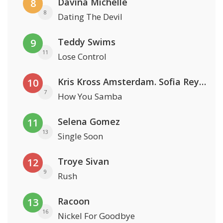
Davina Michelle
8
8
Dating The Devil
Teddy Swims
9
11
Lose Control
Kris Kross Amsterdam. Sofia Reyes & Tinie Tempah
10
7
How You Samba
Selena Gomez
11
13
Single Soon
Troye Sivan
12
9
Rush
Racoon
13
16
Nickel For Goodbye