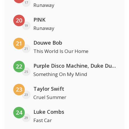
17
Runaway
P!NK
20
19
Runaway
Douwe Bob
21
21
This World Is Our Home
Purple Disco Machine, Duke Dumont & Nothing But Thieves
22
25
Something On My Mind
Taylor Swift
23
23
Cruel Summer
Luke Combs
24
29
Fast Car