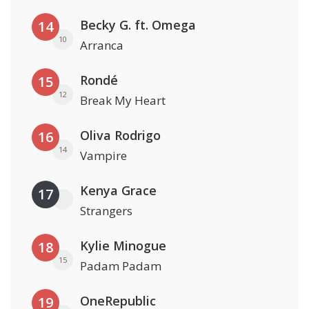
Becky G. ft. Omega
14
10
Arranca
Rondé
15
12
Break My Heart
Oliva Rodrigo
16
14
Vampire
Kenya Grace
17
Strangers
Kylie Minogue
18
15
Padam Padam
OneRepublic
19