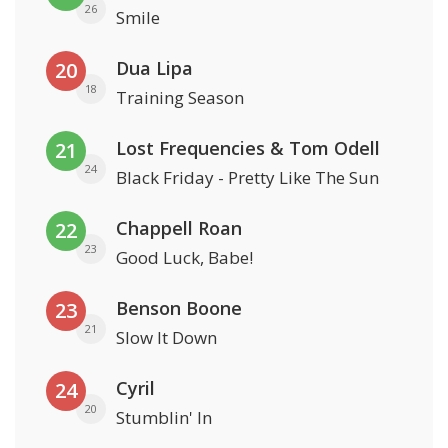
26
Smile
Dua Lipa
20
18
Training Season
Lost Frequencies & Tom Odell
21
24
Black Friday - Pretty Like The Sun
Chappell Roan
22
23
Good Luck, Babe!
Benson Boone
23
21
Slow It Down
Cyril
24
20
Stumblin' In