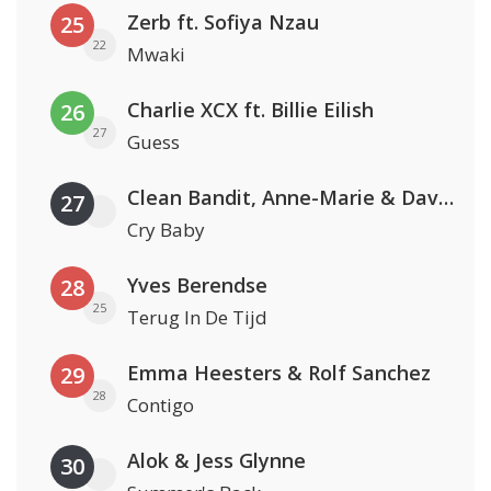
Zerb ft. Sofiya Nzau
25
22
Mwaki
Charlie XCX ft. Billie Eilish
26
27
Guess
Clean Bandit, Anne-Marie & David Guetta
27
Cry Baby
Yves Berendse
28
25
Terug In De Tijd
Emma Heesters & Rolf Sanchez
29
28
Contigo
Alok & Jess Glynne
30