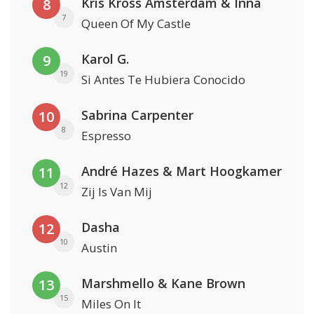
Kris Kross Amsterdam & Inna
8
7
Queen Of My Castle
Karol G.
9
19
Si Antes Te Hubiera Conocido
Sabrina Carpenter
10
8
Espresso
André Hazes & Mart Hoogkamer
11
12
Zij Is Van Mij
Dasha
12
10
Austin
Marshmello & Kane Brown
13
15
Miles On It