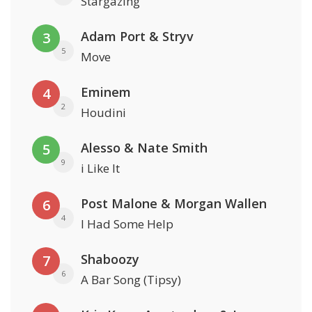
Stargazing
Adam Port & Stryv
3
5
Move
Eminem
4
2
Houdini
Alesso & Nate Smith
5
9
i Like It
Post Malone & Morgan Wallen
6
4
I Had Some Help
Shaboozy
7
6
A Bar Song (Tipsy)