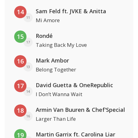
Sam Feld ft. JVKE & Anitta
14
11
Mi Amore
Rondé
15
17
Taking Back My Love
Mark Ambor
16
13
Belong Together
David Guetta & OneRepublic
17
14
I Don’t Wanna Wait
Armin Van Buuren & Chef'Special
18
16
Larger Than Life
Martin Garrix ft. Carolina Liar
19