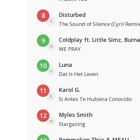
Disturbed
8
5
The Sound of Silence (Cyril Remix
9
13
WE PRAY
Luna
10
11
Dat Is Het Leven
Karol G.
11
8
Si Antes Te Hubiera Conocido
Myles Smith
12
10
Stargazing
Pommelien Thijs & MEAU