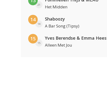
13
21
Het Midden
Shaboozy
14
14
A Bar Song (Tipsy)
Yves Berendse & Emma Hees
15
15
Alleen Met Jou