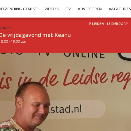
UITZENDING GEMIST
VIDEO’S
TV
ADVERTEREN
VACATURE
LEIDEN
·
LEIDERDORP
·
STRAKS:
De vrijdagavond met Keanu
18.00 - 19.00 uur