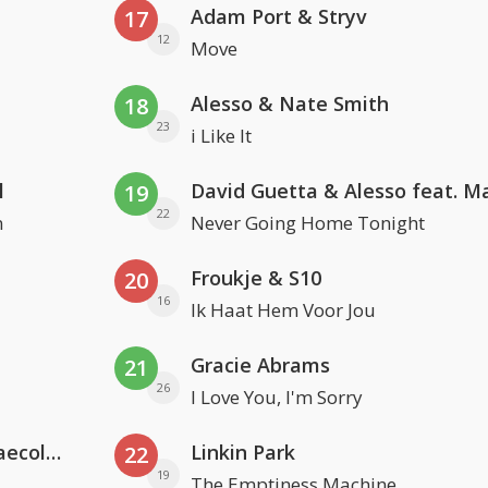
Adam Port & Stryv
17
12
Move
Alesso & Nate Smith
18
23
i Like It
l
19
22
n
Never Going Home Tonight
Froukje & S10
20
16
Ik Haat Hem Voor Jou
Gracie Abrams
21
26
I Love You, I'm Sorry
Hugel x Topic x Arash feat. Daecolm
Linkin Park
22
19
The Emptiness Machine