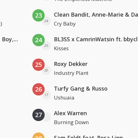
23
24
)
Cry Baby
Coldplay ft. Little Simz, Burna Boy, Elyanna & Tini
BL3SS x CamrinWatsin ft. bbyc
24
25
Kisses
Roxy Dekker
25
20
Industry Plant
Turfy Gang & Russo
26
17
Ushuaia
Alex Warren
27
Burning Down
Sam Feldt feat. Rosa Linn