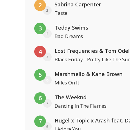
Sabrina Carpenter
2
2
Taste
Teddy Swims
3
4
Bad Dreams
Lost Frequencies & Tom Odel
4
3
Black Friday - Pretty Like The Su
Marshmello & Kane Brown
5
6
Miles On It
The Weeknd
6
7
Dancing In The Flames
7
9
I Adore You