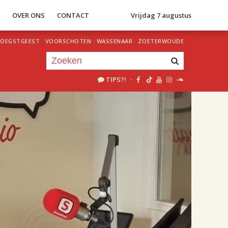
S
OVER ONS
CONTACT
Vrijdag 7 augustus
OEGSTGEEST
·
VOORSCHOTEN
·
WASSENAAR
·
ZOETERWOUDE
TIPS?!
·
Je luistert nu naar
uur 1 van 2
«
Vorig uur
Volgend uur
»
18.00