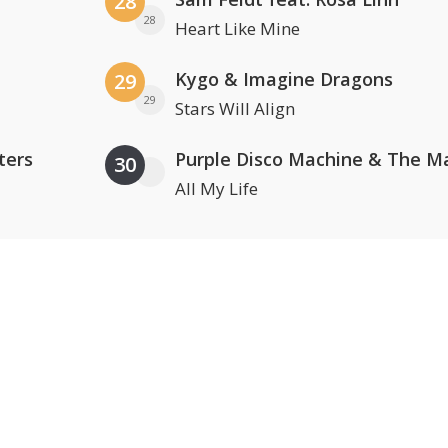
28
28
Heart Like Mine
Kygo & Imagine Dragons
29
29
Stars Will Align
ters
30
All My Life