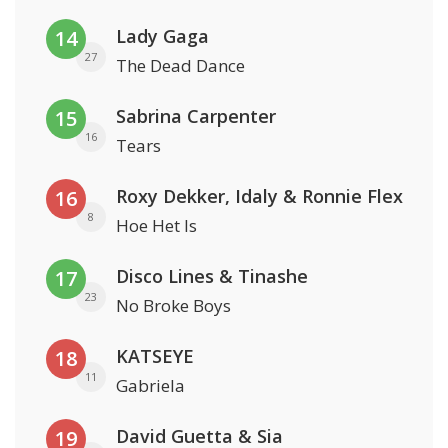
Lady Gaga
14
27
The Dead Dance
Sabrina Carpenter
15
16
Tears
Roxy Dekker, Idaly & Ronnie Flex
16
8
Hoe Het Is
Disco Lines & Tinashe
17
23
No Broke Boys
KATSEYE
18
11
Gabriela
David Guetta & Sia
19