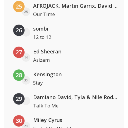
AFROJACK, Martin Garrix, David Guetta & Amél
25
25
Our Time
sombr
26
12 to 12
Ed Sheeran
27
14
Azizam
Kensington
28
30
Stay
Damiano David, Tyla & Nile Rodgers
29
Talk To Me
Miley Cyrus
30
28