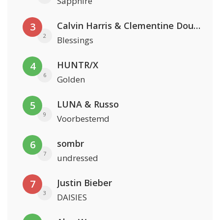
Sapphire
Calvin Harris & Clementine Douglas
3
2
Blessings
HUNTR/X
4
6
Golden
LUNA & Russo
5
9
Voorbestemd
sombr
6
7
undressed
Justin Bieber
7
3
DAISIES