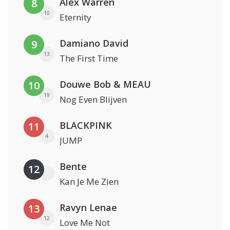
Alex Warren
8
10
Eternity
Damiano David
9
13
The First Time
Douwe Bob & MEAU
10
19
Nog Even Blijven
BLACKPINK
11
4
JUMP
Bente
12
Kan Je Me Zien
Ravyn Lenae
13
12
Love Me Not