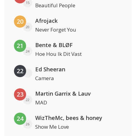
15
Beautiful People
Afrojack
20
20
Never Forget You
Bente & BLØF
21
24
Hoe Hou Ik Dit Vast
Ed Sheeran
22
Camera
Martin Garrix & Lauv
23
22
MAD
WizTheMc, bees & honey
24
26
Show Me Love