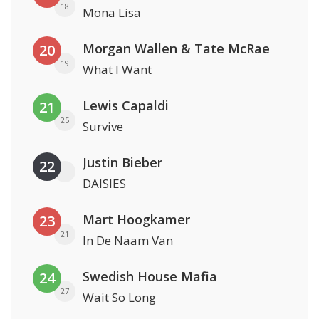
18
Mona Lisa
Morgan Wallen & Tate McRae
20
19
What I Want
Lewis Capaldi
21
25
Survive
Justin Bieber
22
DAISIES
Mart Hoogkamer
23
21
In De Naam Van
Swedish House Mafia
24
27
Wait So Long