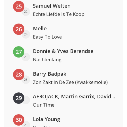
Samuel Welten
25
22
Echte Liefde Is Te Koop
Melle
26
24
Easy To Love
Donnie & Yves Berendse
27
29
Nachtenlang
Barry Badpak
28
23
Zon Zakt In De Zee (Kwakkemolie)
AFROJACK, Martin Garrix, David Guetta & Amél
29
Our Time
Lola Young
30
28