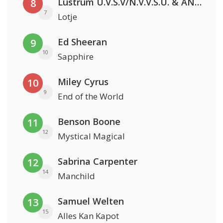
Lustrum U.V.S.V/N.V.V.S.U. & ANNO ONS & Jopke van Dobbenburgh & Roeland Beelen
8
7
Lotje
Ed Sheeran
9
10
Sapphire
Miley Cyrus
10
9
End of the World
Benson Boone
11
12
Mystical Magical
Sabrina Carpenter
12
14
Manchild
Samuel Welten
13
15
Alles Kan Kapot