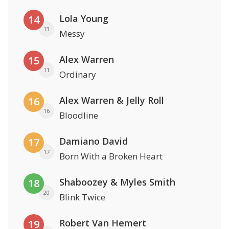
Lola Young
14
13
Messy
Alex Warren
15
11
Ordinary
Alex Warren & Jelly Roll
16
16
Bloodline
Damiano David
17
17
Born With a Broken Heart
Shaboozey & Myles Smith
18
20
Blink Twice
Robert Van Hemert
19