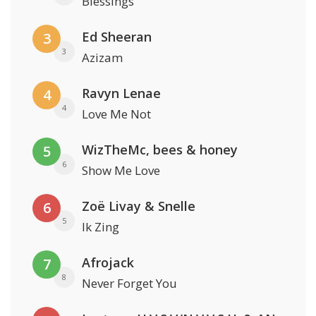
Blessings
Ed Sheeran
3
3
Azizam
Ravyn Lenae
4
4
Love Me Not
WizTheMc, bees & honey
5
6
Show Me Love
Zoë Livay & Snelle
6
5
Ik Zing
Afrojack
7
8
Never Forget You