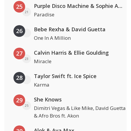
Purple Disco Machine & Sophie And The Giants
25
21
Paradise
Bebe Rexha & David Guetta
26
One In A Million
Calvin Harris & Ellie Goulding
27
23
Miracle
Taylor Swift ft. Ice Spice
28
Karma
She Knows
29
25
Dimitri Vegas & Like Mike, David Guetta
& Afro Bros ft. Akon
Alok & Ava Max