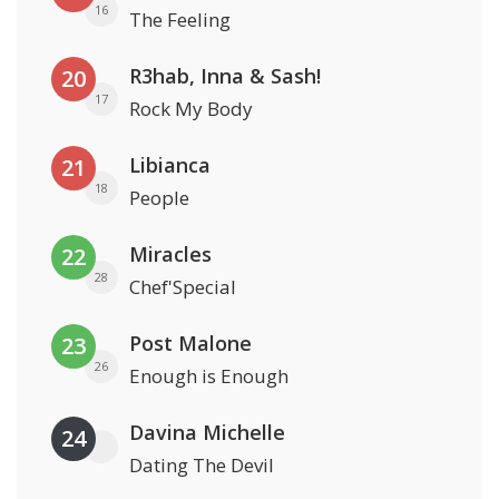
16
The Feeling
R3hab, Inna & Sash!
20
17
Rock My Body
Libianca
21
18
People
Miracles
22
28
Chef'Special
Post Malone
23
26
Enough is Enough
Davina Michelle
24
Dating The Devil