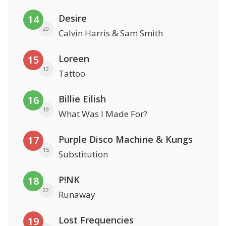
Desire
14
20
Calvin Harris & Sam Smith
Loreen
15
12
Tattoo
Billie Eilish
16
19
What Was I Made For?
Purple Disco Machine & Kungs
17
15
Substitution
P!NK
18
22
Runaway
Lost Frequencies
19