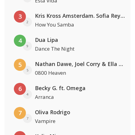
Esta Vida
Kris Kross Amsterdam. Sofia Reyes & Tinie Tempah
3
2
How You Samba
Dua Lipa
4
9
Dance The Night
Nathan Dawe, Joel Corry & Ella Henderson
5
5
0800 Heaven
Becky G. ft. Omega
6
4
Arranca
Oliva Rodrigo
7
7
Vampire