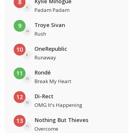
Kylie Minogue
8
6
Padam Padam
Troye Sivan
9
14
Rush
OneRepublic
10
8
Runaway
Rondé
11
13
Break My Heart
Di-Rect
12
10
OMG It's Happening
Nothing But Thieves
13
11
Overcome