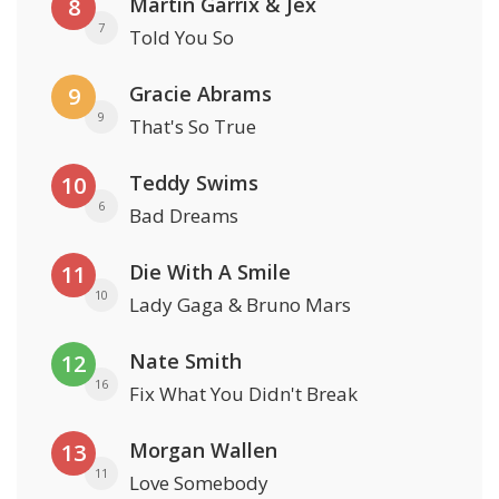
Martin Garrix & Jex
8
7
Told You So
Gracie Abrams
9
9
That's So True
Teddy Swims
10
6
Bad Dreams
Die With A Smile
11
10
Lady Gaga & Bruno Mars
Nate Smith
12
16
Fix What You Didn't Break
Morgan Wallen
13
11
Love Somebody