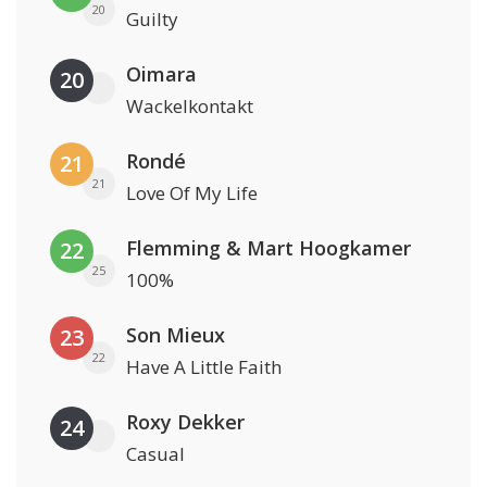
20
Guilty
Oimara
20
Wackelkontakt
Rondé
21
21
Love Of My Life
Flemming & Mart Hoogkamer
22
25
100%
Son Mieux
23
22
Have A Little Faith
Roxy Dekker
24
Casual