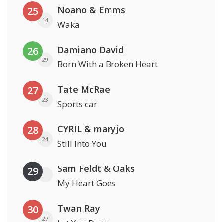
Noano & Emms
25
14
Waka
Damiano David
26
29
Born With a Broken Heart
Tate McRae
27
23
Sports car
CYRIL & maryjo
28
24
Still Into You
Sam Feldt & Oaks
29
My Heart Goes
Twan Ray
30
27