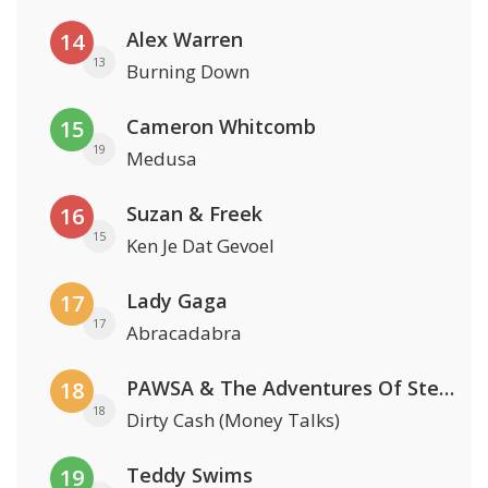
Alex Warren
14
13
Burning Down
Cameron Whitcomb
15
19
Medusa
Suzan & Freek
16
15
Ken Je Dat Gevoel
Lady Gaga
17
17
Abracadabra
PAWSA & The Adventures Of Stevie V
18
18
Dirty Cash (Money Talks)
Teddy Swims
19