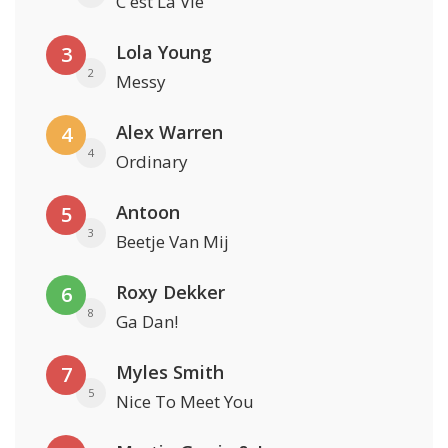
C'est La Vie
Lola Young
3
2
Messy
Alex Warren
4
4
Ordinary
Antoon
5
3
Beetje Van Mij
Roxy Dekker
6
8
Ga Dan!
Myles Smith
7
5
Nice To Meet You