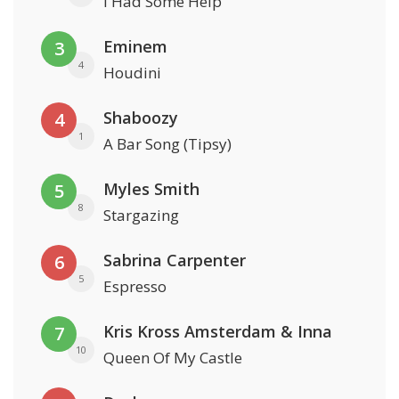
I Had Some Help
Eminem
3
4
Houdini
Shaboozy
4
1
A Bar Song (Tipsy)
Myles Smith
5
8
Stargazing
Sabrina Carpenter
6
5
Espresso
Kris Kross Amsterdam & Inna
7
10
Queen Of My Castle