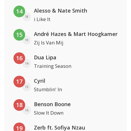
Alesso & Nate Smith
14
18
i Like It
André Hazes & Mart Hoogkamer
15
19
Zij Is Van Mij
Dua Lipa
16
14
Training Season
Cyril
17
13
Stumblin' In
Benson Boone
18
16
Slow It Down
Zerb ft. Sofiya Nzau
19