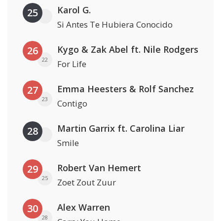
Karol G.
25
Si Antes Te Hubiera Conocido
Kygo & Zak Abel ft. Nile Rodgers
26
22
For Life
Emma Heesters & Rolf Sanchez
27
23
Contigo
Martin Garrix ft. Carolina Liar
28
Smile
Robert Van Hemert
29
25
Zoet Zout Zuur
Alex Warren
30
28