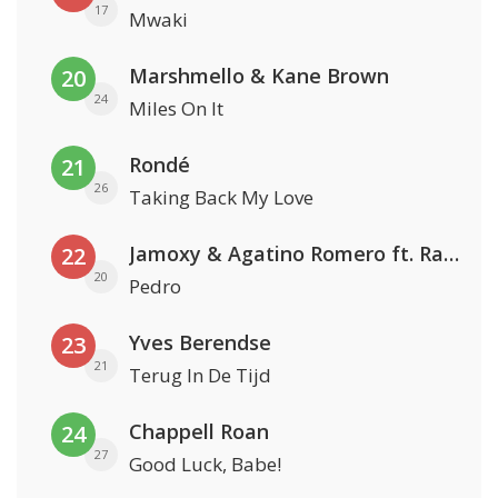
17
Mwaki
Marshmello & Kane Brown
20
24
Miles On It
Rondé
21
26
Taking Back My Love
Jamoxy & Agatino Romero ft. Raffaella Carrà
22
20
Pedro
Yves Berendse
23
21
Terug In De Tijd
Chappell Roan
24
27
Good Luck, Babe!