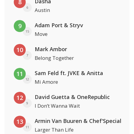
Dasha
8
6
Austin
Adam Port & Stryv
9
15
Move
Mark Ambor
10
7
Belong Together
Sam Feld ft. JVKE & Anitta
11
12
Mi Amore
David Guetta & OneRepublic
12
9
I Don’t Wanna Wait
Armin Van Buuren & Chef'Special
13
11
Larger Than Life