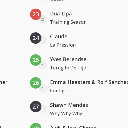
Dua Lipa
23
20
Training Season
Claude
24
La Pression
Yves Berendse
25
28
Terug In De Tijd
mer
Emma Heesters & Rolf Sanche
26
29
Contigo
Shawn Mendes
27
Why Why Why
l
Alok & Jess Glynne