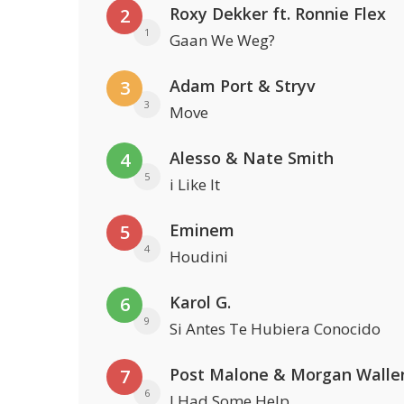
Roxy Dekker ft. Ronnie Flex
2
1
Gaan We Weg?
Adam Port & Stryv
3
3
Move
Alesso & Nate Smith
4
5
i Like It
Eminem
5
4
Houdini
Karol G.
6
9
Si Antes Te Hubiera Conocido
Post Malone & Morgan Walle
7
6
I Had Some Help