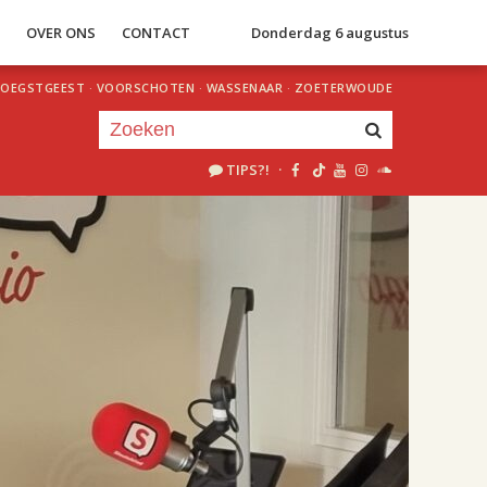
S
OVER ONS
CONTACT
Donderdag 6 augustus
OEGSTGEEST
·
VOORSCHOTEN
·
WASSENAAR
·
ZOETERWOUDE
TIPS?!
·
Je luistert nu naar
uur 1 van 2
«
Vorig uur
Volgend uur
»
18.00