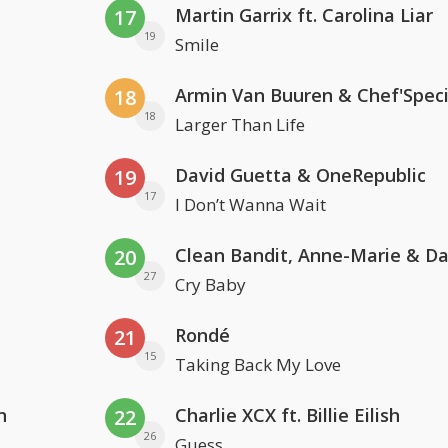
Martin Garrix ft. Carolina Liar
17
19
Smile
Armin Van Buuren & Chef'Speci
18
18
Larger Than Life
David Guetta & OneRepublic
19
17
I Don’t Wanna Wait
20
27
Cry Baby
Rondé
21
15
Taking Back My Love
n
Charlie XCX ft. Billie Eilish
22
26
Guess