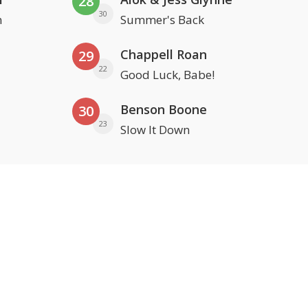
28
30
n
Summer's Back
Chappell Roan
29
22
Good Luck, Babe!
Benson Boone
30
23
Slow It Down