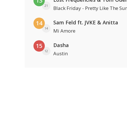
13
21
Black Friday - Pretty Like The Su
Sam Feld ft. JVKE & Anitta
14
14
Mi Amore
Dasha
15
12
Austin