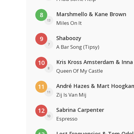
Marshmello & Kane Brown
8
13
Miles On It
Shaboozy
9
7
A Bar Song (Tipsy)
Kris Kross Amsterdam & Inna
10
8
Queen Of My Castle
André Hazes & Mart Hoogka
11
11
Zij Is Van Mij
Sabrina Carpenter
12
10
Espresso
Lost Frequencies & Tom Odel