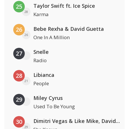
Taylor Swift ft. Ice Spice
25
28
Karma
Bebe Rexha & David Guetta
26
26
One In A Million
Snelle
27
Radio
Libianca
28
21
People
Miley Cyrus
29
Used To Be Young
Dimitri Vegas & Like Mike, David Guetta & Afro Bros ft. Akon
30
29