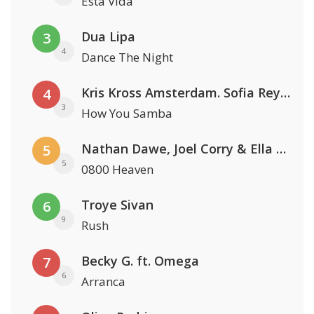
Esta Vida
Dua Lipa
3
4
Dance The Night
Kris Kross Amsterdam. Sofia Reyes & Tinie Tempah
4
3
How You Samba
Nathan Dawe, Joel Corry & Ella Henderson
5
5
0800 Heaven
Troye Sivan
6
9
Rush
Becky G. ft. Omega
7
6
Arranca