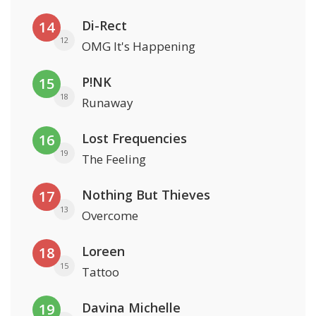
Di-Rect
14
12
OMG It's Happening
P!NK
15
18
Runaway
Lost Frequencies
16
19
The Feeling
Nothing But Thieves
17
13
Overcome
Loreen
18
15
Tattoo
Davina Michelle
19