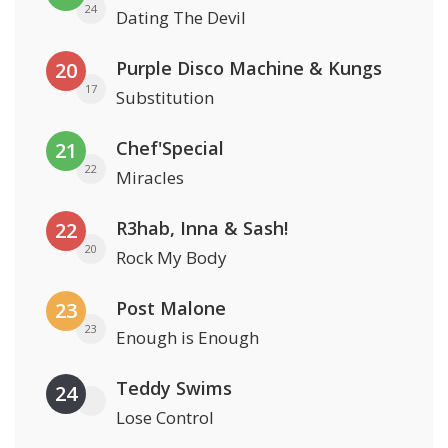
24
Dating The Devil
Purple Disco Machine & Kungs
20
17
Substitution
Chef'Special
21
22
Miracles
R3hab, Inna & Sash!
22
20
Rock My Body
Post Malone
23
23
Enough is Enough
Teddy Swims
24
Lose Control