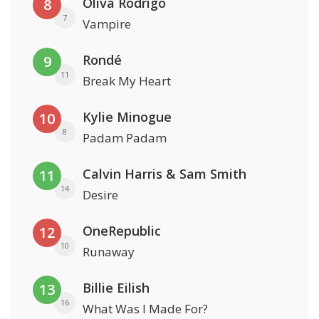
Oliva Rodrigo
8
7
Vampire
Rondé
9
11
Break My Heart
Kylie Minogue
10
8
Padam Padam
Calvin Harris & Sam Smith
11
14
Desire
OneRepublic
12
10
Runaway
Billie Eilish
13
16
What Was I Made For?