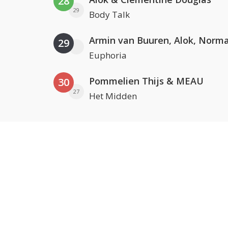
28
29
Body Talk
29
Euphoria
Pommelien Thijs & MEAU
30
27
Het Midden