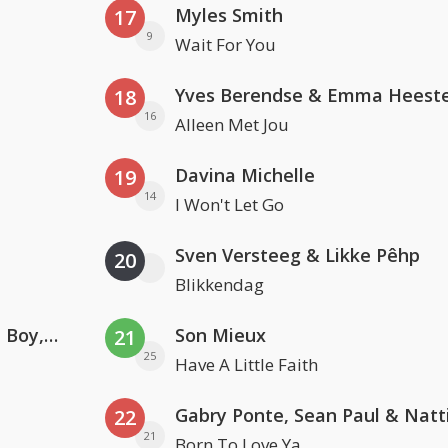
Myles Smith
17
9
Wait For You
Yves Berendse & Emma Heeste
18
16
Alleen Met Jou
Davina Michelle
19
14
I Won't Let Go
Sven Versteeg & Likke Pêhp
20
Blikkendag
Coldplay ft. Little Simz, Burna Boy, Elyanna & Tini
Son Mieux
21
25
Have A Little Faith
22
21
Born To Love Ya