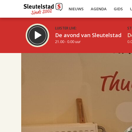
NIEUWS
AGENDA
GIDS
LUISTER LIVE:
ST
De avond van Sleutelstad
D
21.00 - 0.00 uur
0.0
17.00
Inklappen