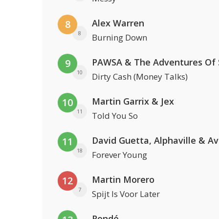
Alex Warren
8
8
Burning Down
9
10
Dirty Cash (Money Talks)
Martin Garrix & Jex
10
11
Told You So
David Guetta, Alphaville & A
11
18
Forever Young
Martin Morero
12
7
Spijt Is Voor Later
Rondé