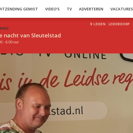
UITZENDING GEMIST
VIDEO’S
TV
ADVERTEREN
VACATURE
LEIDEN
·
LEIDERDORP
·
RAKS:
e nacht van Sleutelstad
0 - 6.00 uur