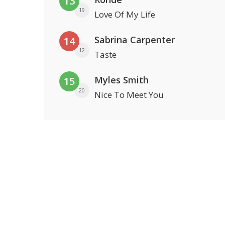
13
19
Love Of My Life
Sabrina Carpenter
14
12
Taste
Myles Smith
15
20
Nice To Meet You