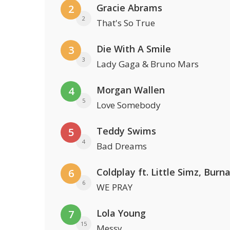
Gracie Abrams
2
2
That's So True
Die With A Smile
3
3
Lady Gaga & Bruno Mars
Morgan Wallen
4
5
Love Somebody
Teddy Swims
5
4
Bad Dreams
6
6
WE PRAY
Lola Young
7
15
Messy