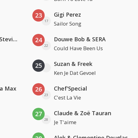
Gigi Perez
23
17
Sailor Song
PAWSA & The Adventures Of Stevie V
Douwe Bob & SERA
24
22
Could Have Been Us
Suzan & Freek
25
Ken Je Dat Gevoel
va Max
Chef'Special
26
23
C'est La Vie
Claude & Zoë Tauran
27
28
Je T'aime
Alok & Clementine Douglas