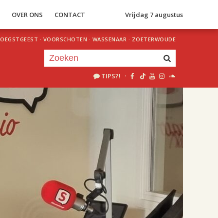
S
OVER ONS
CONTACT
Vrijdag 7 augustus
OEGSTGEEST
·
VOORSCHOTEN
·
WASSENAAR
·
ZOETERWOUDE
TIPS?!
·
Je luistert nu naar
uur 1 van 2
«
Vorig uur
Volgend uur
»
18.00