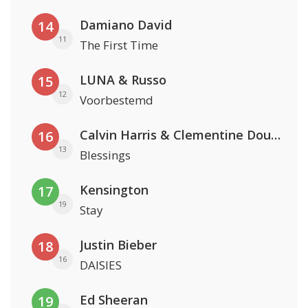
Damiano David
14
11
The First Time
LUNA & Russo
15
12
Voorbestemd
Calvin Harris & Clementine Douglas
16
13
Blessings
Kensington
17
19
Stay
Justin Bieber
18
16
DAISIES
Ed Sheeran
19