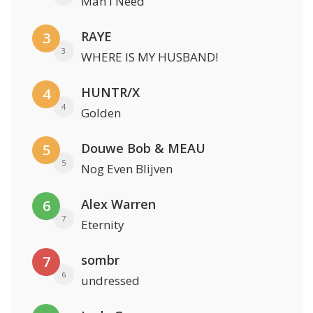
Man I Need
RAYE
3
3
WHERE IS MY HUSBAND!
HUNTR/X
4
4
Golden
Douwe Bob & MEAU
5
5
Nog Even Blijven
Alex Warren
6
7
Eternity
sombr
7
6
undressed