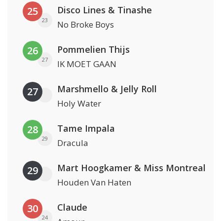
Disco Lines & Tinashe
25
23
No Broke Boys
Pommelien Thijs
26
27
IK MOET GAAN
Marshmello & Jelly Roll
27
Holy Water
Tame Impala
28
29
Dracula
Mart Hoogkamer & Miss Montreal
29
Houden Van Haten
Claude
30
24