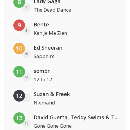
Lady Gaga
8
9
The Dead Dance
Bente
9
8
Kan Je Me Zien
Ed Sheeran
10
10
Sapphire
sombr
11
14
12 to 12
Suzan & Freek
12
Niemand
David Guetta, Teddy Swims & Tones And I
13
15
Gone Gone Gone