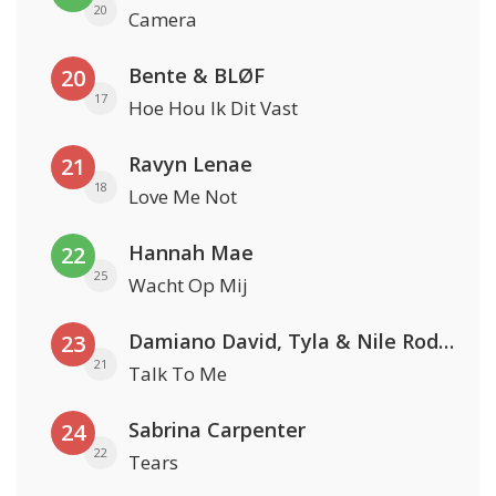
20
Camera
Bente & BLØF
20
17
Hoe Hou Ik Dit Vast
Ravyn Lenae
21
18
Love Me Not
Hannah Mae
22
25
Wacht Op Mij
Damiano David, Tyla & Nile Rodgers
23
21
Talk To Me
Sabrina Carpenter
24
22
Tears