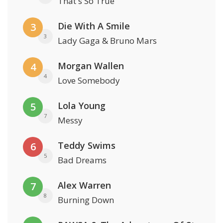
That's So True
Die With A Smile
3
3
Lady Gaga & Bruno Mars
Morgan Wallen
4
4
Love Somebody
Lola Young
5
7
Messy
Teddy Swims
6
5
Bad Dreams
Alex Warren
7
8
Burning Down