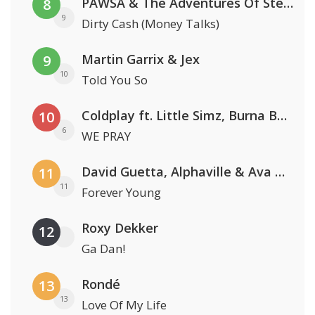
PAWSA & The Adventures Of Stevie V
8
9
Dirty Cash (Money Talks)
Martin Garrix & Jex
9
10
Told You So
Coldplay ft. Little Simz, Burna Boy, Elyanna & Tini
10
6
WE PRAY
David Guetta, Alphaville & Ava Max
11
11
Forever Young
Roxy Dekker
12
Ga Dan!
Rondé
13
13
Love Of My Life