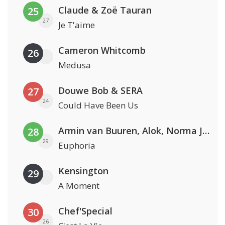
Claude & Zoë Tauran
25
27
Je T'aime
Cameron Whitcomb
26
Medusa
Douwe Bob & SERA
27
24
Could Have Been Us
Armin van Buuren, Alok, Norma Jean Martine & LAWRENT
28
29
Euphoria
Kensington
29
A Moment
Chef'Special
30
26