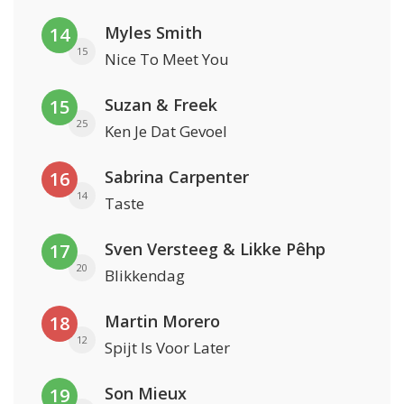
Myles Smith
14
15
Nice To Meet You
Suzan & Freek
15
25
Ken Je Dat Gevoel
Sabrina Carpenter
16
14
Taste
Sven Versteeg & Likke Pêhp
17
20
Blikkendag
Martin Morero
18
12
Spijt Is Voor Later
Son Mieux
19