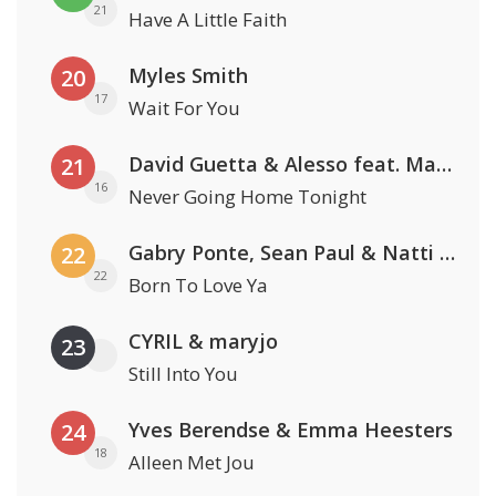
21
Have A Little Faith
Myles Smith
20
17
Wait For You
David Guetta & Alesso feat. Madison Love
21
16
Never Going Home Tonight
Gabry Ponte, Sean Paul & Natti Natasha
22
22
Born To Love Ya
CYRIL & maryjo
23
Still Into You
Yves Berendse & Emma Heesters
24
18
Alleen Met Jou