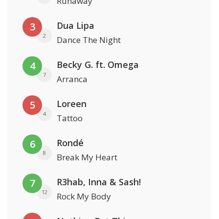
Runaway
Dua Lipa
3
2
Dance The Night
Becky G. ft. Omega
4
7
Arranca
Loreen
5
4
Tattoo
Rondé
6
8
Break My Heart
R3hab, Inna & Sash!
7
12
Rock My Body