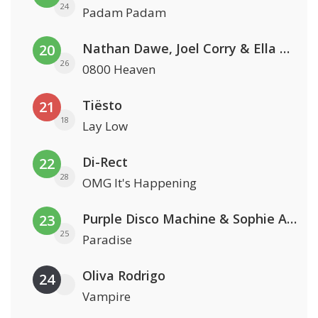
24
Padam Padam
Nathan Dawe, Joel Corry & Ella Henderson
20
26
0800 Heaven
Tiësto
21
18
Lay Low
Di-Rect
22
28
OMG It's Happening
Purple Disco Machine & Sophie And The Giants
23
25
Paradise
Oliva Rodrigo
24
Vampire