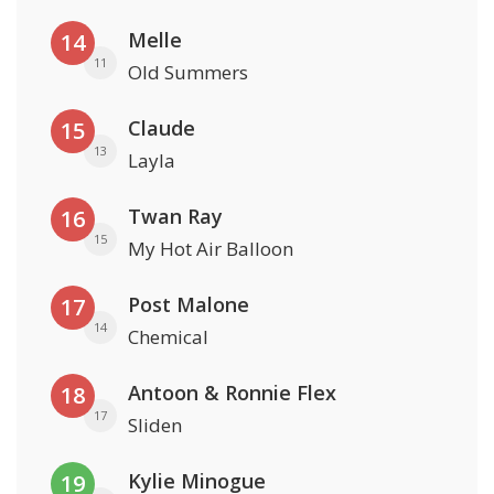
Melle
14
11
Old Summers
Claude
15
13
Layla
Twan Ray
16
15
My Hot Air Balloon
Post Malone
17
14
Chemical
Antoon & Ronnie Flex
18
17
Sliden
Kylie Minogue
19