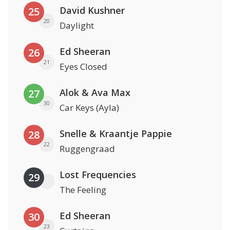
David Kushner
25
20
Daylight
Ed Sheeran
26
21
Eyes Closed
Alok & Ava Max
27
30
Car Keys (Ayla)
Snelle & Kraantje Pappie
28
22
Ruggengraad
Lost Frequencies
29
The Feeling
Ed Sheeran
30
23