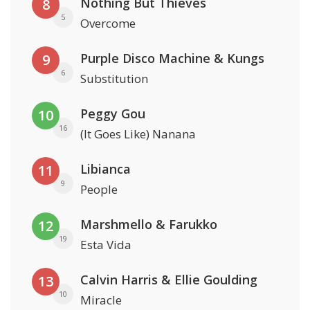
Nothing But Thieves
8
5
Overcome
Purple Disco Machine & Kungs
9
6
Substitution
Peggy Gou
10
16
(It Goes Like) Nanana
Libianca
11
9
People
Marshmello & Farukko
12
19
Esta Vida
Calvin Harris & Ellie Goulding
13
10
Miracle