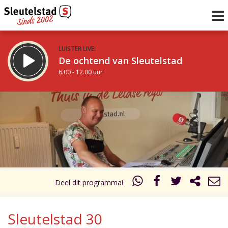
LUISTER LIVE:
De ochtend van Sleutelstad
6.00 - 12.00 uur
STRAKS:
De middag van Sleutelstad
12.00 - 18.00 uur
uur 1 van 0
Vorig uur
Volgend uur
Inklappen
Deel dit programma!
Sleutelstad 30