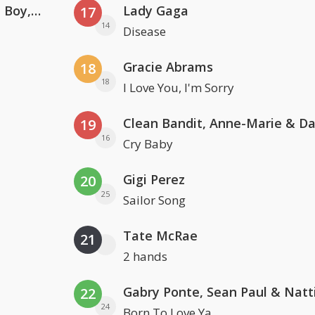
Coldplay ft. Little Simz, Burna Boy, Elyanna & Tini
Lady Gaga
17
14
Disease
Gracie Abrams
18
18
I Love You, I'm Sorry
19
16
Cry Baby
Gigi Perez
20
25
Sailor Song
Tate McRae
21
2 hands
22
24
Born To Love Ya