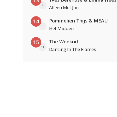
13
9
Alleen Met Jou
Pommelien Thijs & MEAU
14
8
Het Midden
The Weeknd
15
11
Dancing In The Flames