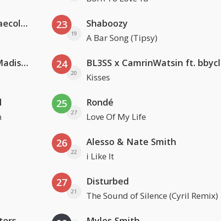
Hugel x Topic x Arash feat. Daecolm
Shaboozy
23
19
A Bar Song (Tipsy)
David Guetta & Alesso feat. Madison Love
BL3SS x CamrinWatsin ft. bbyc
24
20
Kisses
l
Rondé
25
27
n
Love Of My Life
Alesso & Nate Smith
26
22
i Like It
Disturbed
27
21
The Sound of Silence (Cyril Remix)
ters
Myles Smith