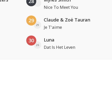
28
Nice To Meet You
Claude & Zoë Tauran
29
29
Je T'aime
Luna
30
26
Dat Is Het Leven