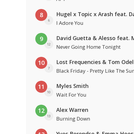
8
6
I Adore You
9
12
Never Going Home Tonight
Lost Frequencies & Tom Odel
10
7
Black Friday - Pretty Like The Su
Myles Smith
11
10
Wait For You
Alex Warren
12
13
Burning Down
Yves Berendse & Emma Hees