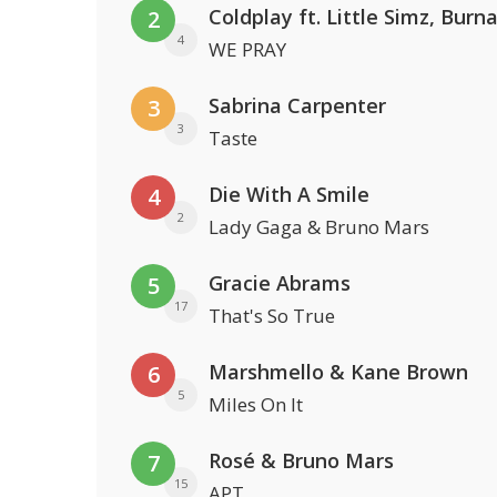
2
4
WE PRAY
Sabrina Carpenter
3
3
Taste
Die With A Smile
4
2
Lady Gaga & Bruno Mars
Gracie Abrams
5
17
That's So True
Marshmello & Kane Brown
6
5
Miles On It
Rosé & Bruno Mars
7
15
APT