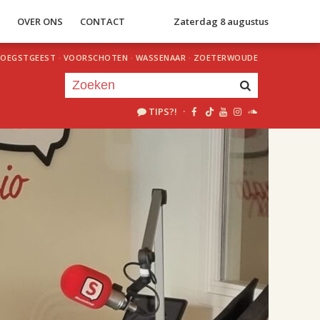
S
OVER ONS
CONTACT
Zaterdag 8 augustus
OEGSTGEEST
·
VOORSCHOTEN
·
WASSENAAR
·
ZOETERWOUDE
TIPS?!
·
Je luistert nu naar
uur 1 van 0
«
Vorig uur
Volgend uur
»