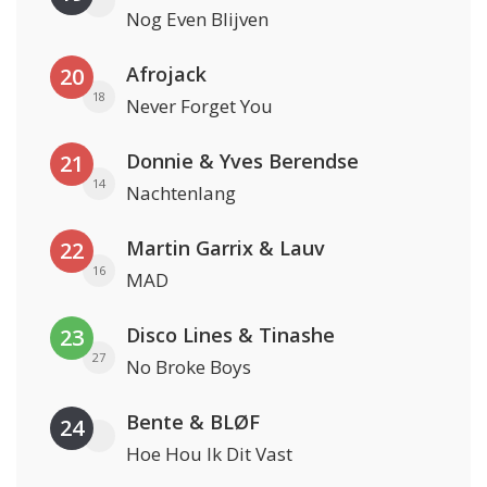
Nog Even Blijven
Afrojack
20
18
Never Forget You
Donnie & Yves Berendse
21
14
Nachtenlang
Martin Garrix & Lauv
22
16
MAD
Disco Lines & Tinashe
23
27
No Broke Boys
Bente & BLØF
24
Hoe Hou Ik Dit Vast