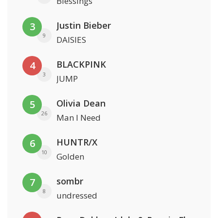
Blessings
Justin Bieber
3
9
DAISIES
BLACKPINK
4
3
JUMP
Olivia Dean
5
26
Man I Need
HUNTR/X
6
10
Golden
sombr
7
8
undressed