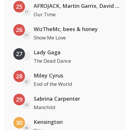
AFROJACK, Martin Garrix, David Guetta & Amél
25
17
Our Time
WizTheMc, bees & honey
26
21
Show Me Love
Lady Gaga
27
The Dead Dance
Miley Cyrus
28
22
End of the World
Sabrina Carpenter
29
23
Manchild
Kensington
30
30