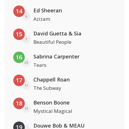
Ed Sheeran
14
6
Azizam
David Guetta & Sia
15
7
Beautiful People
Sabrina Carpenter
16
25
Tears
Chappell Roan
17
11
The Subway
Benson Boone
18
13
Mystical Magical
Douwe Bob & MEAU
19