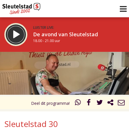
LUISTER LIVE:
De avond van Sleutelstad
18.00 - 21.00 uur
STRAKS:
De avond met Lucas Boogaard
21.00 - 23.00 uur
uur 1 van 0
Vorig uur
Volgend uur
Inklappen
Deel dit programma!
Sleutelstad 30