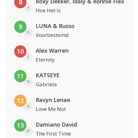
Roxy Dekker, Idaly & Ronnie Flex
8
4
Hoe Het Is
LUNA & Russo
9
15
Voorbestemd
Alex Warren
10
5
Eternity
KATSEYE
11
19
Gabriela
Ravyn Lenae
12
12
Love Me Not
Damiano David
13
29
The First Time