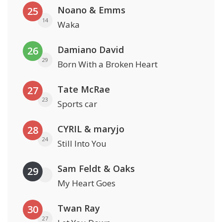
Noano & Emms
25
14
Waka
Damiano David
26
29
Born With a Broken Heart
Tate McRae
27
23
Sports car
CYRIL & maryjo
28
24
Still Into You
Sam Feldt & Oaks
29
My Heart Goes
Twan Ray
30
27