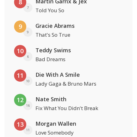
Martin Garrix & Jex
8
7
Told You So
Gracie Abrams
9
9
That's So True
Teddy Swims
10
6
Bad Dreams
Die With A Smile
11
10
Lady Gaga & Bruno Mars
Nate Smith
12
16
Fix What You Didn't Break
Morgan Wallen
13
11
Love Somebody