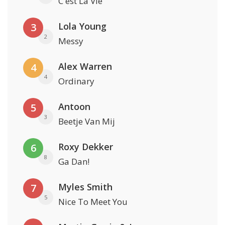
C'est La Vie
Lola Young
3
2
Messy
Alex Warren
4
4
Ordinary
Antoon
5
3
Beetje Van Mij
Roxy Dekker
6
8
Ga Dan!
Myles Smith
7
5
Nice To Meet You