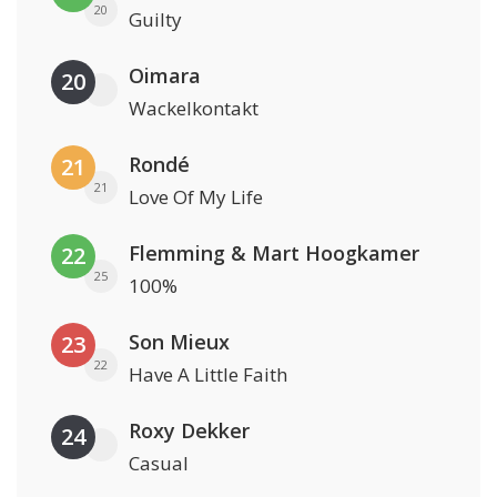
20
Guilty
Oimara
20
Wackelkontakt
Rondé
21
21
Love Of My Life
Flemming & Mart Hoogkamer
22
25
100%
Son Mieux
23
22
Have A Little Faith
Roxy Dekker
24
Casual