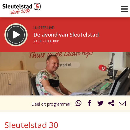
LUISTER LIVE:
De avond van Sleutelstad
21.00 - 0.00 uur
STRAKS:
De nacht van Sleutelstad
0.00 - 6.00 uur
uur 1 van 0
Vorig uur
Volgend uur
Inklappen
Deel dit programma!
Sleutelstad 30