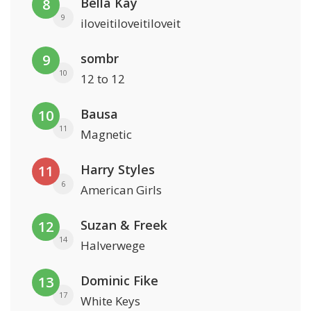
Bella Kay
8
9
iloveitiloveitiloveit
sombr
9
10
12 to 12
Bausa
10
11
Magnetic
Harry Styles
11
6
American Girls
Suzan & Freek
12
14
Halverwege
Dominic Fike
13
17
White Keys