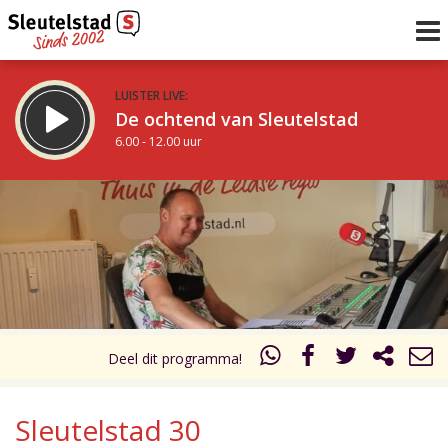
LUISTER LIVE:
De ochtend van Sleutelstad
6.00 - 12.00 uur
STRAKS:
De middag van Sleutelstad
12.00 - 18.00 uur
uur 1 van 0
Vorig uur
Volgend uur
Inklappen
Deel dit programma!
Sleutelstad 30