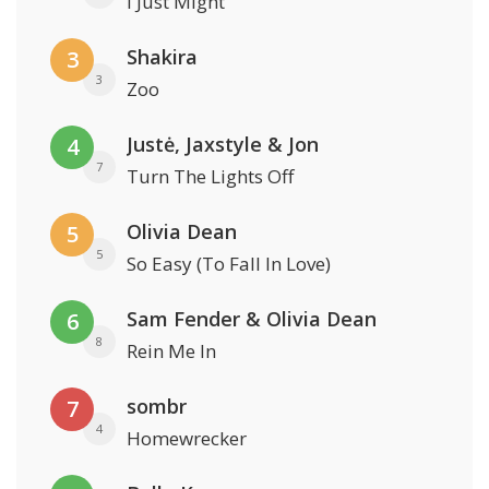
I Just Might
Shakira
3
3
Zoo
Justė, Jaxstyle & Jon
4
7
Turn The Lights Off
Olivia Dean
5
5
So Easy (To Fall In Love)
Sam Fender & Olivia Dean
6
8
Rein Me In
sombr
7
4
Homewrecker