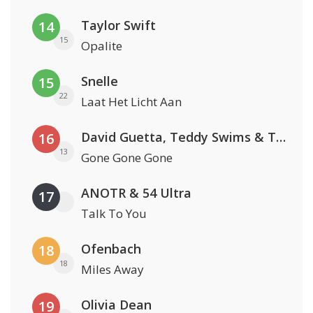
Taylor Swift
14
15
Opalite
Snelle
15
22
Laat Het Licht Aan
David Guetta, Teddy Swims & Tones And I
16
13
Gone Gone Gone
ANOTR & 54 Ultra
17
Talk To You
Ofenbach
18
18
Miles Away
Olivia Dean
19