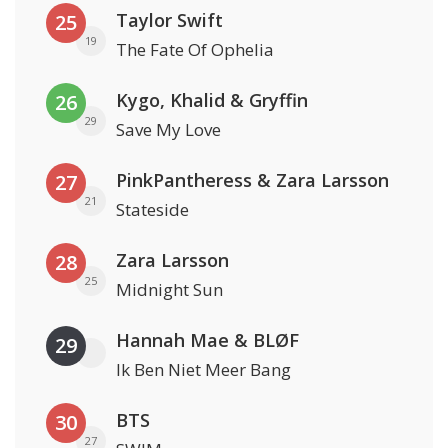
Taylor Swift
25
19
The Fate Of Ophelia
Kygo, Khalid & Gryffin
26
29
Save My Love
PinkPantheress & Zara Larsson
27
21
Stateside
Zara Larsson
28
25
Midnight Sun
Hannah Mae & BLØF
29
Ik Ben Niet Meer Bang
BTS
30
27