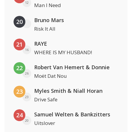
12
Man I Need
Bruno Mars
20
Risk It All
RAYE
21
16
WHERE IS MY HUSBAND!
Robert Van Hemert & Donnie
22
26
Moët Dat Nou
Myles Smith & Niall Horan
23
23
Drive Safe
Samuel Welten & Bankzitters
24
20
Uitslover