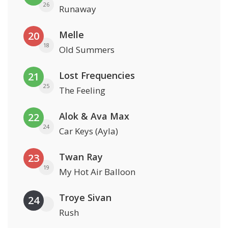
26
Runaway
Melle
20
18
Old Summers
Lost Frequencies
21
25
The Feeling
Alok & Ava Max
22
24
Car Keys (Ayla)
Twan Ray
23
19
My Hot Air Balloon
Troye Sivan
24
Rush