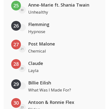
Anne-Marie ft. Shania Twain
25
30
Unhealthy
Flemming
26
Hypnose
Post Malone
27
21
Chemical
Claude
28
20
Layla
Billie Eilish
29
What Was I Made For?
Antoon & Ronnie Flex
30
23