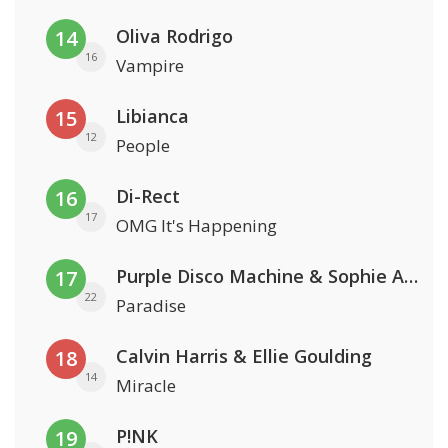
Oliva Rodrigo
14
16
Vampire
Libianca
15
12
People
Di-Rect
16
17
OMG It's Happening
Purple Disco Machine & Sophie And The Giants
17
22
Paradise
Calvin Harris & Ellie Goulding
18
14
Miracle
P!NK
19