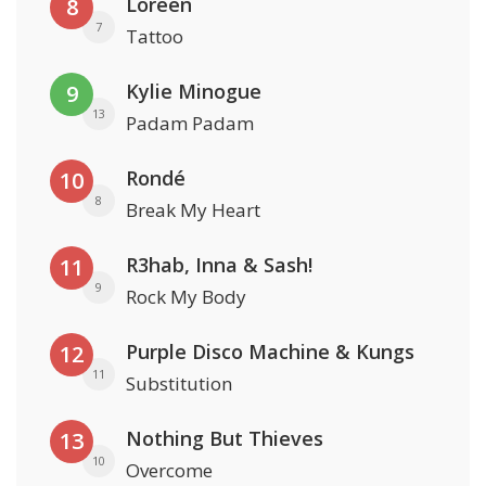
Loreen
8
7
Tattoo
Kylie Minogue
9
13
Padam Padam
Rondé
10
8
Break My Heart
R3hab, Inna & Sash!
11
9
Rock My Body
Purple Disco Machine & Kungs
12
11
Substitution
Nothing But Thieves
13
10
Overcome