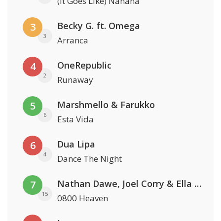
(It Goes Like) Nanana
Becky G. ft. Omega
3
3
Arranca
OneRepublic
4
2
Runaway
Marshmello & Farukko
5
6
Esta Vida
Dua Lipa
6
4
Dance The Night
Nathan Dawe, Joel Corry & Ella Henderson
7
15
0800 Heaven