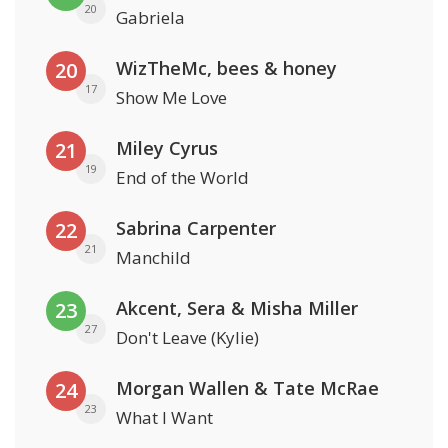
20
Gabriela
WizTheMc, bees & honey
20
17
Show Me Love
Miley Cyrus
21
19
End of the World
Sabrina Carpenter
22
21
Manchild
Akcent, Sera & Misha Miller
23
27
Don't Leave (Kylie)
Morgan Wallen & Tate McRae
24
23
What I Want