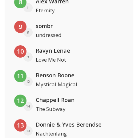
Alex Warren
8
11
Eternity
sombr
9
8
undressed
Ravyn Lenae
10
9
Love Me Not
Benson Boone
11
12
Mystical Magical
Chappell Roan
12
14
The Subway
Donnie & Yves Berendse
13
10
Nachtenlang