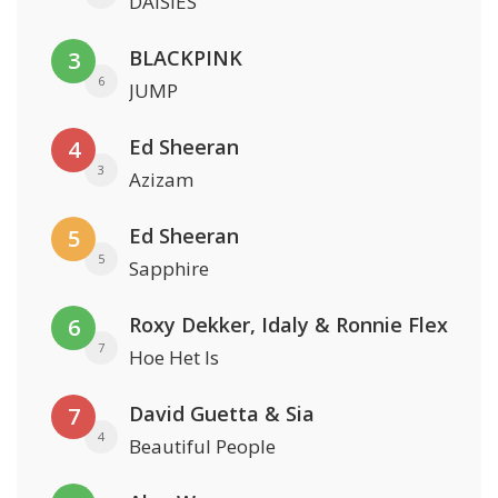
DAISIES
BLACKPINK
3
6
JUMP
Ed Sheeran
4
3
Azizam
Ed Sheeran
5
5
Sapphire
Roxy Dekker, Idaly & Ronnie Flex
6
7
Hoe Het Is
David Guetta & Sia
7
4
Beautiful People