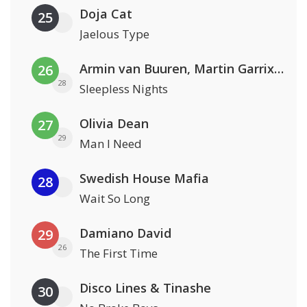
Doja Cat
25
Jaelous Type
Armin van Buuren, Martin Garrix & Libby Whitehouse
26
28
Sleepless Nights
Olivia Dean
27
29
Man I Need
Swedish House Mafia
28
Wait So Long
Damiano David
29
26
The First Time
Disco Lines & Tinashe
30