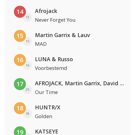
Afrojack
14
13
Never Forget You
Martin Garrix & Lauv
15
15
MAD
LUNA & Russo
16
16
Voorbestemd
AFROJACK, Martin Garrix, David Guetta & Amél
17
25
Our Time
HUNTR/X
18
18
Golden
KATSEYE
19