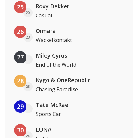
Roxy Dekker
25
20
Casual
Oimara
26
23
Wackelkontakt
Miley Cyrus
27
End of the World
Kygo & OneRepublic
28
28
Chasing Paradise
Tate McRae
29
Sports Car
LUNA
30
26