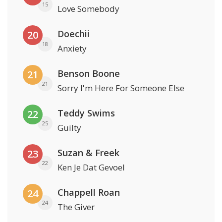
15
Love Somebody
Doechii
20
18
Anxiety
Benson Boone
21
21
Sorry I'm Here For Someone Else
Teddy Swims
22
25
Guilty
Suzan & Freek
23
22
Ken Je Dat Gevoel
Chappell Roan
24
24
The Giver