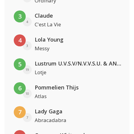
Ordinary
Claude
3
4
C'est La Vie
Lola Young
4
3
Messy
Lustrum U.V.S.V/N.V.V.S.U. & ANNO ONS & Jopke van Dobbenburgh & Roeland Beelen
5
19
Lotje
Pommelien Thijs
6
10
Atlas
Lady Gaga
7
7
Abracadabra