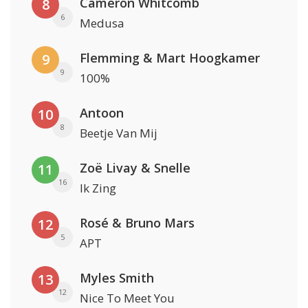
Cameron Whitcomb
8
6
Medusa
Flemming & Mart Hoogkamer
9
9
100%
Antoon
10
8
Beetje Van Mij
Zoë Livay & Snelle
11
16
Ik Zing
Rosé & Bruno Mars
12
5
APT
Myles Smith
13
12
Nice To Meet You