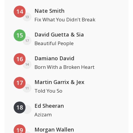
Nate Smith
14
13
Fix What You Didn't Break
David Guetta & Sia
15
17
Beautiful People
Damiano David
16
14
Born With a Broken Heart
Martin Garrix & Jex
17
11
Told You So
Ed Sheeran
18
Azizam
Morgan Wallen
19