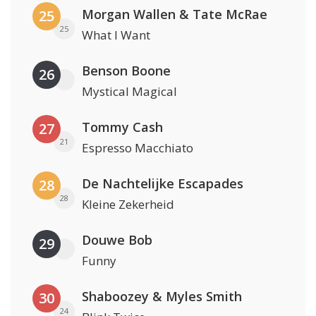
Morgan Wallen & Tate McRae
25
25
What I Want
Benson Boone
26
Mystical Magical
Tommy Cash
27
21
Espresso Macchiato
De Nachtelijke Escapades
28
28
Kleine Zekerheid
Douwe Bob
29
Funny
Shaboozey & Myles Smith
30
24