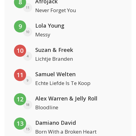
Afrojack
8
11
Never Forget You
Lola Young
9
10
Messy
Suzan & Freek
10
4
Lichtje Branden
Samuel Welten
11
9
Echte Liefde Is Te Koop
Alex Warren & Jelly Roll
12
18
Bloodline
Damiano David
13
15
Born With a Broken Heart