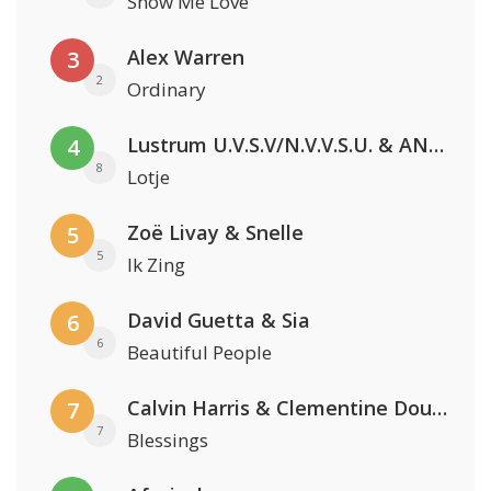
Show Me Love
Alex Warren
3
2
Ordinary
Lustrum U.V.S.V/N.V.V.S.U. & ANNO ONS & Jopke van Dobbenburgh & Roeland Beelen
4
8
Lotje
Zoë Livay & Snelle
5
5
Ik Zing
David Guetta & Sia
6
6
Beautiful People
Calvin Harris & Clementine Douglas
7
7
Blessings