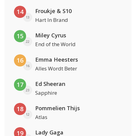
Froukje & S10
14
13
Hart In Brand
Miley Cyrus
15
22
End of the World
Emma Heesters
16
16
Alles Wordt Beter
Ed Sheeran
17
23
Sapphire
Pommelien Thijs
18
12
Atlas
Lady Gaga
19