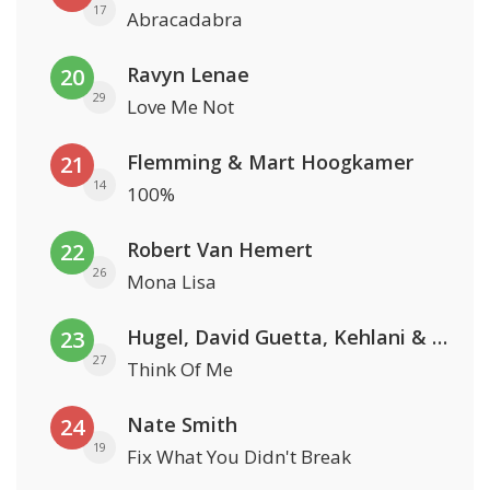
17
Abracadabra
Ravyn Lenae
20
29
Love Me Not
Flemming & Mart Hoogkamer
21
14
100%
Robert Van Hemert
22
26
Mona Lisa
Hugel, David Guetta, Kehlani & Daecolm
23
27
Think Of Me
Nate Smith
24
19
Fix What You Didn't Break