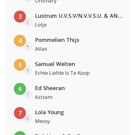
Ordinary
Lustrum U.V.S.V/N.V.V.S.U. & ANNO ONS & Jopke van Dobbenburgh & Roeland Beelen
3
2
Lotje
Pommelien Thijs
4
4
Atlas
Samuel Welten
5
5
Echte Liefde Is Te Koop
Ed Sheeran
6
7
Azizam
Lola Young
7
6
Messy