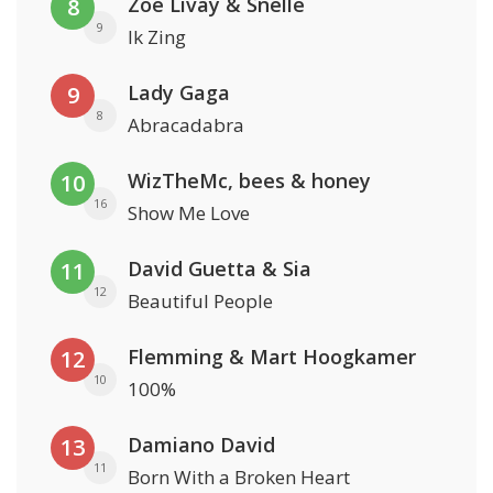
Zoë Livay & Snelle
8
9
Ik Zing
Lady Gaga
9
8
Abracadabra
WizTheMc, bees & honey
10
16
Show Me Love
David Guetta & Sia
11
12
Beautiful People
Flemming & Mart Hoogkamer
12
10
100%
Damiano David
13
11
Born With a Broken Heart