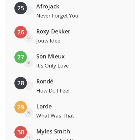
Afrojack
25
Never Forget You
Roxy Dekker
26
24
Jouw Idee
Son Mieux
27
28
It's Only Love
Rondé
28
How Do I Feel
Lorde
29
29
What Was That
Myles Smith
30
26