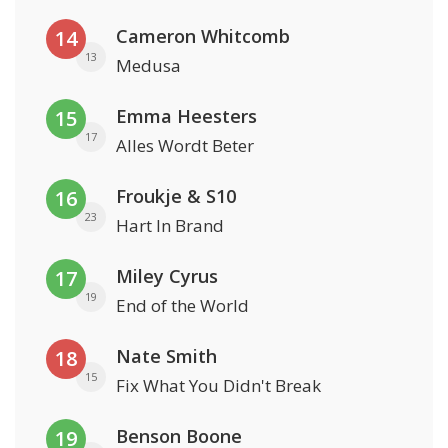
Cameron Whitcomb
14
13
Medusa
Emma Heesters
15
17
Alles Wordt Beter
Froukje & S10
16
23
Hart In Brand
Miley Cyrus
17
19
End of the World
Nate Smith
18
15
Fix What You Didn't Break
Benson Boone
19