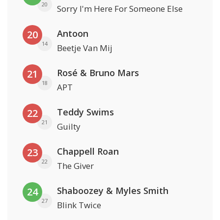
20
Sorry I'm Here For Someone Else
Antoon
20
14
Beetje Van Mij
Rosé & Bruno Mars
21
18
APT
Teddy Swims
22
21
Guilty
Chappell Roan
23
22
The Giver
Shaboozey & Myles Smith
24
27
Blink Twice